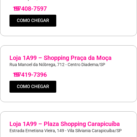
19
97408-7597
COMO CHEGAR
Loja 1A99 – Shopping Praça da Moça
Rua Manoel da Nóbrega, 712 - Centro Diadema/SP
19
97419-7396
COMO CHEGAR
Loja 1A99 – Plaza Shopping Carapicuíba
Estrada Ernetisna Vieira, 149 - Vila Silviania Carapicuíba/SP