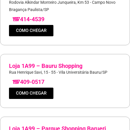
Rodovia Alkindar Monteiro Junqueira, Km 53 - Campo Novo
Bragança Paulista/SP
19
97414-4539
COMO CHEGAR
Loja 1A99 – Bauru Shopping
Rua Henrique Savi, 15 - 55 - Vila Universitária Bauru/SP
19
97409-0517
COMO CHEGAR
Loja 1A99 – Parque Shopping Barueri