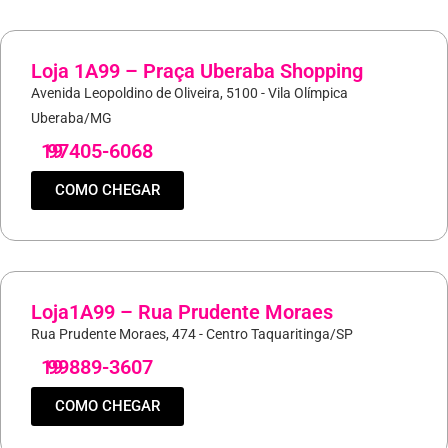
Loja 1A99 – Praça Uberaba Shopping
Avenida Leopoldino de Oliveira, 5100 - Vila Olímpica
Uberaba/MG
19
97405-6068
COMO CHEGAR
Loja1A99 – Rua Prudente Moraes
Rua Prudente Moraes, 474 - Centro Taquaritinga/SP
19
99889-3607
COMO CHEGAR