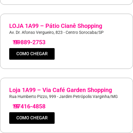
LOJA 1A99 – Pátio Cianê Shopping
Av. Dr. Afonso Vergueiro, 823 - Centro Sorocaba/SP
19
99889-2753
COMO CHEGAR
Loja 1A99 – Via Café Garden Shopping
Rua Humberto Pizzo, 999 - Jardim Petrópolis Varginha/MG
19
97416-4858
COMO CHEGAR