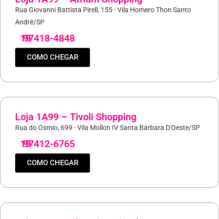
Rua Giovanni Battista Pirell, 155 - Vila Homero Thon Santo
André/SP
19
97418-4848
COMO CHEGAR
Loja 1A99 – Tivoli Shopping
Rua do Osmio, 699 - Vila Mollon IV Santa Bárbara D'Oeste/SP
19
97412-6765
COMO CHEGAR