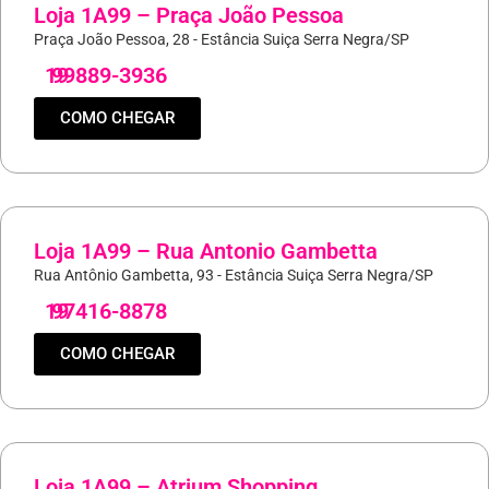
Loja 1A99 – Praça João Pessoa
Praça João Pessoa, 28 - Estância Suiça Serra Negra/SP
19
99889-3936
COMO CHEGAR
Loja 1A99 – Rua Antonio Gambetta
Rua Antônio Gambetta, 93 - Estância Suiça Serra Negra/SP
19
97416-8878
COMO CHEGAR
Loja 1A99 – Atrium Shopping