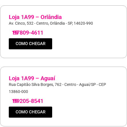
Loja 1A99 – Orlândia
Av. Cinco, 532 - Centro, Orlândia - SP, 14620-990
19
97809-4611
COMO CHEGAR
Loja 1A99 – Aguaí
Rua Capitão Silva Borges, 762 - Centro - Aguaí/SP - CEP
13860-000
19
99205-8541
COMO CHEGAR