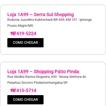
Loja 1A99 – Serra Sul Shopping
Rodovia Juscelino Kubitscheck BR-459, KM 107 - Ipiranga
Pouso Alegre/MG
19
97419-5224
COMO CHEGAR
Loja 1A99 – Shopping Pátio Pinda
Rua Alcides Ramos Nogueira, 650 - Nossa Senhora do
Perpétuo Socorro Pindamonhangaba/SP
19
97415-5714
COMO CHEGAR