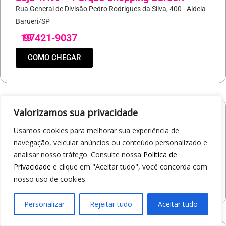
Rua General de Divisão Pedro Rodrigues da Silva, 400 - Aldeia
Barueri/SP
19
97421-9037
COMO CHEGAR
Valorizamos sua privacidade
Loja 1A99 – North Shopping Barretos
Usamos cookies para melhorar sua experiência de
Via Conselheiro Antonio Prado, 1400 - Pedro Cavaline
navegação, veicular anúncios ou conteúdo personalizado e
Barretos/SP
analisar nosso tráfego. Consulte nossa
Política de
19
97407-5840
Privacidade
e clique em "Aceitar tudo", você concorda com
nosso uso de cookies.
COMO CHEGAR
Personalizar
Rejeitar tudo
Aceitar tudo