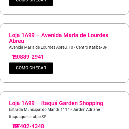
COMO CHEGAR
Loja 1A99 – Avenida Maria de Lourdes
Abreu
Avenida Maria de Lourdes Abreu, 10 - Centro Itatiba/SP
19
99889-2941
COMO CHEGAR
Loja 1A99 – Itaquá Garden Shopping
Estrada Municipal do Mandi, 1114 - Jardim Adriane
Itaquaquecetuba/SP
19
97402-4348