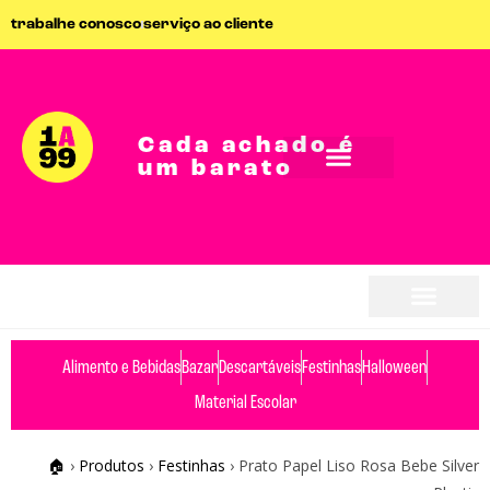
trabalhe conosco
serviço ao cliente
Cada achado é
um barato
Alimento e Bebidas
Bazar
Descartáveis
Festinhas
Halloween
Material Escolar
🏠
›
Produtos
›
Festinhas
›
Prato Papel Liso Rosa Bebe Silver