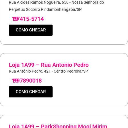
Rua Alcides Ramos Nogueira, 650 - Nossa Senhora do
Perpétuo Socorro Pindamonhangaba/SP
19
97415-5714
COMO CHEGAR
Loja 1A99 – Rua Antonio Pedro
Rua Antônio Pedro, 421 - Centro Pedreira/SP
19
997890018
COMO CHEGAR
Loja 1A99 – ParkShopping Mogi Mirim