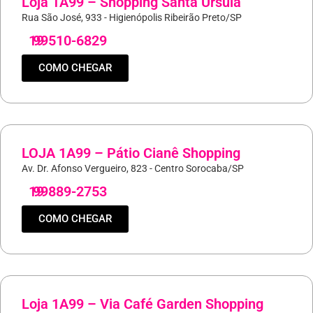
Loja 1A99 – Shopping Santa Úrsula
Rua São José, 933 - Higienópolis Ribeirão Preto/SP
19
99510-6829
COMO CHEGAR
LOJA 1A99 – Pátio Cianê Shopping
Av. Dr. Afonso Vergueiro, 823 - Centro Sorocaba/SP
19
99889-2753
COMO CHEGAR
Loja 1A99 – Via Café Garden Shopping