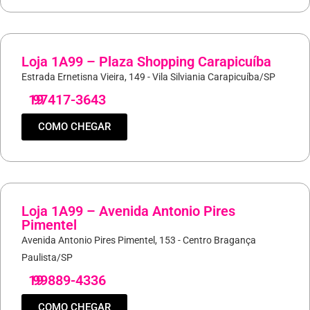
Loja 1A99 – Plaza Shopping Carapicuíba
Estrada Ernetisna Vieira, 149 - Vila Silviania Carapicuíba/SP
19
97417-3643
COMO CHEGAR
Loja 1A99 – Avenida Antonio Pires
Pimentel
Avenida Antonio Pires Pimentel, 153 - Centro Bragança
Paulista/SP
19
99889-4336
COMO CHEGAR