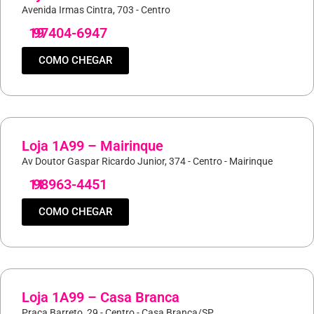
Avenida Irmas Cintra, 703 - Centro
19
97404-6947
COMO CHEGAR
Loja 1A99 – Mairinque
Av Doutor Gaspar Ricardo Junior, 374 - Centro - Mairinque
11
98963-4451
COMO CHEGAR
Loja 1A99 – Casa Branca
Praça Barreto, 29 - Centro - Casa Branca/SP