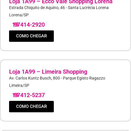
Loja 1A99 – Ecco Vale Shopping Lorena
Estrada Chiquito de Aquino, 46 - Santa Lucrécia Lorena
Lorena/SP
19
97414-2920
COMO CHEGAR
Loja 1A99 – Limeira Shopping
Av. Carlos Kuntz Busch, 800 - Parque Egisto Ragazzo
Limeira/SP
19
97412-5237
COMO CHEGAR