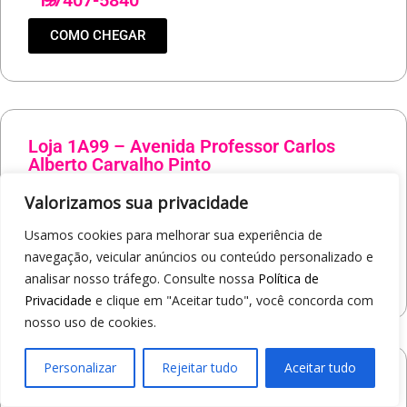
19
97407-5840
COMO CHEGAR
Loja 1A99 – Avenida Professor Carlos
Alberto Carvalho Pinto
Av. Professor Carlos Alberto Carvalho Pinto, 464 - Alvinópolis
Valorizamos sua privacidade
Atibaia/SP
Usamos cookies para melhorar sua experiência de
19
97405-8547
navegação, veicular anúncios ou conteúdo personalizado e
COMO CHEGAR
analisar nosso tráfego. Consulte nossa
Política de
Privacidade
e clique em "Aceitar tudo", você concorda com
nosso uso de cookies.
Personalizar
Rejeitar tudo
Aceitar tudo
Loja 1A99 – Shopping Praça Nova
Av. Carlos Pereira da Silva, 6000 - Jardim Guanabara