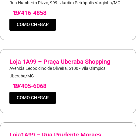
Rua Humberto Pizzo, 999 - Jardim Petrópolis Varginha/MG
19
97416-4858
COMO CHEGAR
Loja 1A99 – Praça Uberaba Shopping
Avenida Leopoldino de Oliveira, 5100 - Vila Olímpica
Uberaba/MG
19
97405-6068
COMO CHEGAR
Loja1A99 – Rua Prudente Moraes