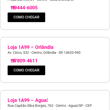
19
99444-6005
COMO CHEGAR
Loja 1A99 – Orlândia
Av. Cinco, 532 - Centro, Orlândia - SP, 14620-990
19
97809-4611
COMO CHEGAR
Loja 1A99 – Aguaí
Rua Capitão Silva Borges, 762 - Centro - Aguaí/SP - CEP