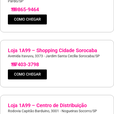
Pardo/SP
19
99865-9464
COMO CHEGAR
Loja 1A99 – Shopping Cidade Sorocaba
Avenida Itavuvu, 3373 - Jardim Santa Cecília Sorocaba/SP
19
97403-3798
COMO CHEGAR
Loja 1A99 – Centro de Distribuição
Rodovia Capitão Barduino, 3001 - Nogueiras Socorro/SP