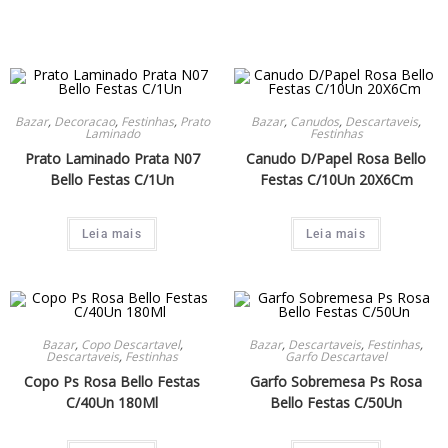
Bazar
,
Decoracao
,
Festinhas
,
Prato
Bazar
,
Canudos
,
Descartaveis
,
Laminado
Festinhas
Prato Laminado Prata N07
Canudo D/Papel Rosa Bello
Bello Festas C/1Un
Festas C/10Un 20X6Cm
Leia mais
Leia mais
Bazar
,
Copo Descartavel
,
Bazar
,
Descartaveis
,
Festinhas
,
Descartaveis
,
Festinhas
Garfo Descartavel
Copo Ps Rosa Bello Festas
Garfo Sobremesa Ps Rosa
C/40Un 180Ml
Bello Festas C/50Un