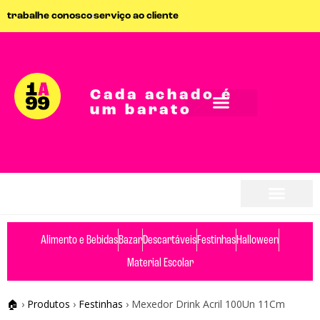
trabalhe conosco
serviço ao cliente
Cada achado é
um barato
seja parceiro
seja parceiro
Alimento e Bebidas
Bazar
Descartáveis
Festinhas
Halloween
Material Escolar
🏠
›
Produtos
›
Festinhas
›
Mexedor Drink Acril 100Un 11Cm