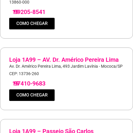
13860-000
19
99205-8541
COMO CHEGAR
Loja 1A99 – AV. Dr. Américo Pereira Lima
Av. Dr. Américo Pereira Lima, 493 Jardim Lavínia - Mococa/SP
CEP: 13736-260
19
97410-9683
COMO CHEGAR
Loja 1A99 – Passeio São Carlos