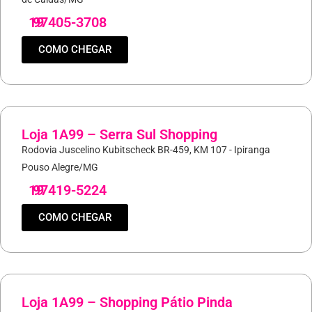
19
97405-3708
COMO CHEGAR
Loja 1A99 – Serra Sul Shopping
Rodovia Juscelino Kubitscheck BR-459, KM 107 - Ipiranga
Pouso Alegre/MG
19
97419-5224
COMO CHEGAR
Loja 1A99 – Shopping Pátio Pinda