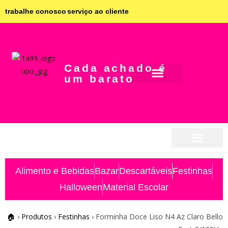
trabalhe conosco
serviço ao cliente
Cada achado é
um barato
seja parceiro
seja parceiro
Alimento e Bebidas
Bazar
Descartáveis
Festinhas
Halloween
Material Escolar
🏠
›
Produtos
›
Festinhas
›
Forminha Doce Liso N4 Az Claro Bello