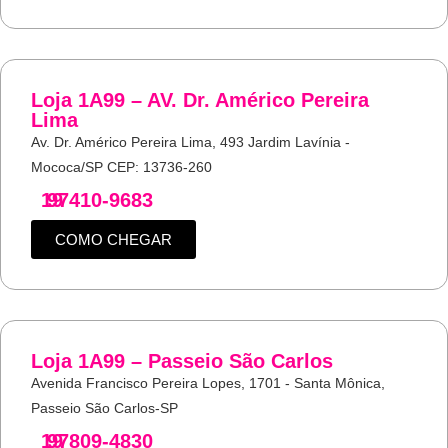
Loja 1A99 – AV. Dr. Américo Pereira
Lima
Av. Dr. Américo Pereira Lima, 493 Jardim Lavínia -
Mococa/SP CEP: 13736-260
19
97410-9683
COMO CHEGAR
Loja 1A99 – Passeio São Carlos
Avenida Francisco Pereira Lopes, 1701 - Santa Mônica,
Passeio São Carlos-SP
19
97809-4830