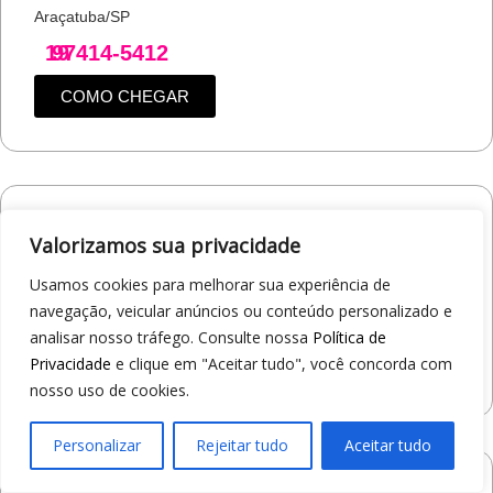
Araçatuba/SP
19
97414-5412
COMO CHEGAR
Loja 1A99 – Shopping Jaraguá
Valorizamos sua privacidade
Av. Alberto Benassi, 2270 - Jardim dos Manacás
Araraquara/SP
Usamos cookies para melhorar sua experiência de
navegação, veicular anúncios ou conteúdo personalizado e
19
97412-5359
analisar nosso tráfego. Consulte nossa
Política de
COMO CHEGAR
Privacidade
e clique em "Aceitar tudo", você concorda com
nosso uso de cookies.
Personalizar
Rejeitar tudo
Aceitar tudo