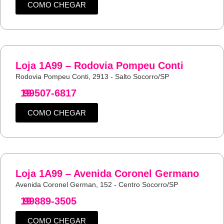
COMO CHEGAR
Loja 1A99 – Rodovia Pompeu Conti
Rodovia Pompeu Conti, 2913 - Salto Socorro/SP
19
99507-6817
COMO CHEGAR
Loja 1A99 – Avenida Coronel Germano
Avenida Coronel German, 152 - Centro Socorro/SP
19
99889-3505
COMO CHEGAR