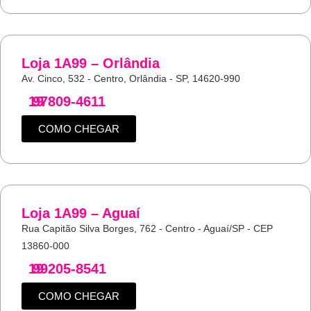
Loja 1A99 – Orlândia
Av. Cinco, 532 - Centro, Orlândia - SP, 14620-990
19
97809-4611
COMO CHEGAR
Loja 1A99 – Aguaí
Rua Capitão Silva Borges, 762 - Centro - Aguaí/SP - CEP
13860-000
19
99205-8541
COMO CHEGAR