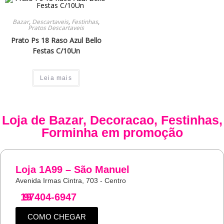
Bazar
,
Descartaveis
,
Festinhas
,
Pratos Descartaveis
Prato Ps 18 Raso Azul Bello
Festas C/10Un
Leia mais
Loja de
Bazar
,
Decoracao
,
Festinhas
,
Forminha
em promoção
Loja 1A99 – São Manuel
Avenida Irmas Cintra, 703 - Centro
19
97404-6947
COMO CHEGAR