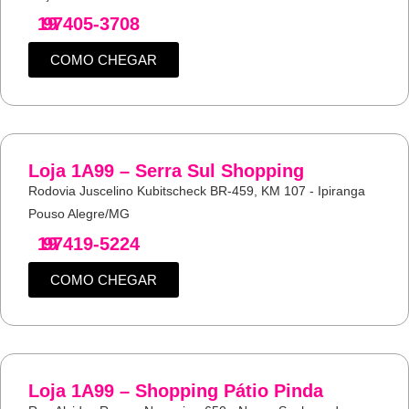
19
97405-3708
COMO CHEGAR
Loja 1A99 – Serra Sul Shopping
Rodovia Juscelino Kubitscheck BR-459, KM 107 - Ipiranga
Pouso Alegre/MG
19
97419-5224
COMO CHEGAR
Loja 1A99 – Shopping Pátio Pinda