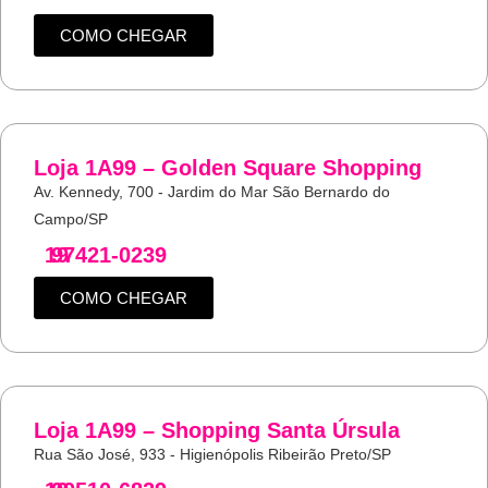
COMO CHEGAR
Loja 1A99 – Golden Square Shopping
Av. Kennedy, 700 - Jardim do Mar São Bernardo do
Campo/SP
19
97421-0239
COMO CHEGAR
Loja 1A99 – Shopping Santa Úrsula
Rua São José, 933 - Higienópolis Ribeirão Preto/SP