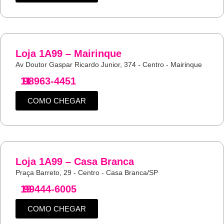
Loja 1A99 – Mairinque
Av Doutor Gaspar Ricardo Junior, 374 - Centro - Mairinque
11
98963-4451
COMO CHEGAR
Loja 1A99 – Casa Branca
Praça Barreto, 29 - Centro - Casa Branca/SP
19
99444-6005
COMO CHEGAR