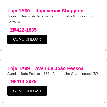
Loja 1A99 – Itapecerica Shopping
Avenida Quinze de Novembro, 89 - Centro Itapecerica da
Serra/SP
19
97422-1885
COMO CHEGAR
Loja 1A99 – Avenida João Pessoa
Avenida João Pessoa, 1189 - Pedregulho Guaratinguetá/SP
19
97414-3929
COMO CHEGAR