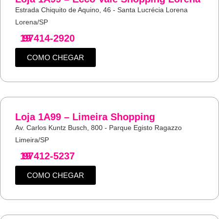
Estrada Chiquito de Aquino, 46 - Santa Lucrécia Lorena
Lorena/SP
19
97414-2920
COMO CHEGAR
Loja 1A99 – Limeira Shopping
Av. Carlos Kuntz Busch, 800 - Parque Egisto Ragazzo
Limeira/SP
19
97412-5237
COMO CHEGAR