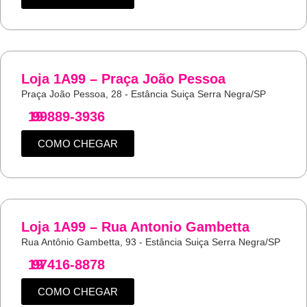
Loja 1A99 – Praça João Pessoa
Praça João Pessoa, 28 - Estância Suiça Serra Negra/SP
19
99889-3936
COMO CHEGAR
Loja 1A99 – Rua Antonio Gambetta
Rua Antônio Gambetta, 93 - Estância Suiça Serra Negra/SP
19
97416-8878
COMO CHEGAR