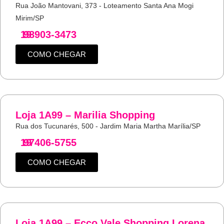
Rua João Mantovani, 373 - Loteamento Santa Ana Mogi
Mirim/SP
19
98903-3473
COMO CHEGAR
Loja 1A99 – Marilia Shopping
Rua dos Tucunarés, 500 - Jardim Maria Martha Marília/SP
19
97406-5755
COMO CHEGAR
Loja 1A99 – Ecco Vale Shopping Lorena