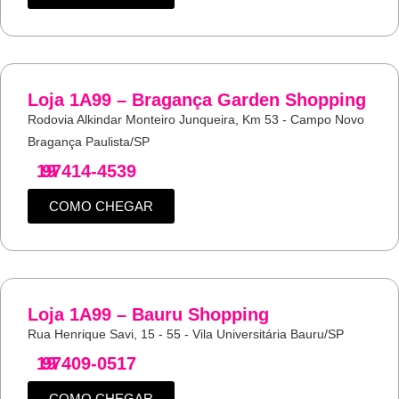
Loja 1A99 – Bragança Garden Shopping
Rodovia Alkindar Monteiro Junqueira, Km 53 - Campo Novo
Bragança Paulista/SP
19
97414-4539
COMO CHEGAR
Loja 1A99 – Bauru Shopping
Rua Henrique Savi, 15 - 55 - Vila Universitária Bauru/SP
19
97409-0517
COMO CHEGAR