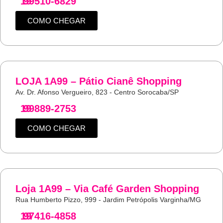
19
99510-6829
COMO CHEGAR
LOJA 1A99 – Pátio Cianê Shopping
Av. Dr. Afonso Vergueiro, 823 - Centro Sorocaba/SP
19
99889-2753
COMO CHEGAR
Loja 1A99 – Via Café Garden Shopping
Rua Humberto Pizzo, 999 - Jardim Petrópolis Varginha/MG
19
97416-4858