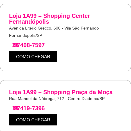
Loja 1A99 – Shopping Center
Fernandópolis
Avenida Litério Grecco, 600 - Vila São Fernando
Fernandópolis/SP
19
97408-7597
COMO CHEGAR
Loja 1A99 – Shopping Praça da Moça
Rua Manoel da Nóbrega, 712 - Centro Diadema/SP
19
97419-7396
COMO CHEGAR