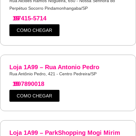
Rua Alcides Ramos Nogueira, 650 - Nossa Senhora do
Perpétuo Socorro Pindamonhangaba/SP
19
97415-5714
COMO CHEGAR
Loja 1A99 – Rua Antonio Pedro
Rua Antônio Pedro, 421 - Centro Pedreira/SP
19
997890018
COMO CHEGAR
Loja 1A99 – ParkShopping Mogi Mirim