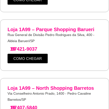
Loja 1A99 – Parque Shopping Barueri
Rua General de Divisão Pedro Rodrigues da Silva, 400 -
Aldeia Barueri/SP
19
97421-9037
COMO CHEGAR
Loja 1A99 – North Shopping Barretos
Via Conselheiro Antonio Prado, 1400 - Pedro Cavaline
Barretos/SP
19
97407-5840