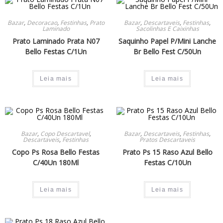
Bazar
,
Decoracao
,
Festinhas
,
Prato
Bazar
,
Descartaveis
,
Festinhas
,
Laminado
Sacolinhas E Caixinhas
Prato Laminado Prata N07
Saquinho Papel P/Mini Lanche
Bello Festas C/1Un
Br Bello Fest C/50Un
Leia mais
Leia mais
Bazar
,
Copo Descartavel
,
Bazar
,
Descartaveis
,
Festinhas
,
Descartaveis
,
Festinhas
Pratos Descartaveis
Copo Ps Rosa Bello Festas
Prato Ps 15 Raso Azul Bello
C/40Un 180Ml
Festas C/10Un
Leia mais
Leia mais