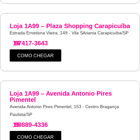
Loja 1A99 – Plaza Shopping Carapicuíba
Estrada Ernetisna Vieira, 149 - Vila Silviania Carapicuíba/SP
19
97417-3643
COMO CHEGAR
Loja 1A99 – Avenida Antonio Pires
Pimentel
Avenida Antonio Pires Pimentel, 153 - Centro Bragança
Paulista/SP
19
99889-4336
COMO CHEGAR