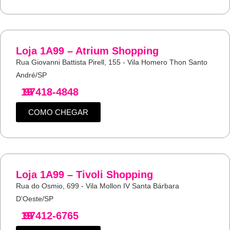
Loja 1A99 – Atrium Shopping
Rua Giovanni Battista Pirell, 155 - Vila Homero Thon Santo
André/SP
19
97418-4848
COMO CHEGAR
Loja 1A99 – Tivoli Shopping
Rua do Osmio, 699 - Vila Mollon IV Santa Bárbara
D'Oeste/SP
19
97412-6765