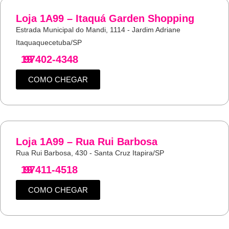
Loja 1A99 – Itaquá Garden Shopping
Estrada Municipal do Mandi, 1114 - Jardim Adriane
Itaquaquecetuba/SP
19
97402-4348
COMO CHEGAR
Loja 1A99 – Rua Rui Barbosa
Rua Rui Barbosa, 430 - Santa Cruz Itapira/SP
19
97411-4518
COMO CHEGAR