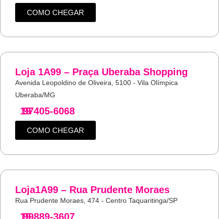
COMO CHEGAR
Loja 1A99 – Praça Uberaba Shopping
Avenida Leopoldino de Oliveira, 5100 - Vila Olímpica
Uberaba/MG
19
97405-6068
COMO CHEGAR
Loja1A99 – Rua Prudente Moraes
Rua Prudente Moraes, 474 - Centro Taquaritinga/SP
19
99889-3607