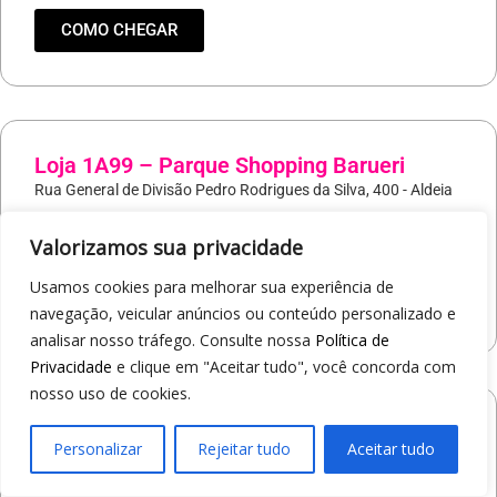
COMO CHEGAR
Loja 1A99 – Parque Shopping Barueri
Rua General de Divisão Pedro Rodrigues da Silva, 400 - Aldeia
Barueri/SP
Valorizamos sua privacidade
19
97421-9037
Usamos cookies para melhorar sua experiência de
COMO CHEGAR
navegação, veicular anúncios ou conteúdo personalizado e
analisar nosso tráfego. Consulte nossa
Política de
Privacidade
e clique em "Aceitar tudo", você concorda com
nosso uso de cookies.
Loja 1A99 – North Shopping Barretos
Personalizar
Rejeitar tudo
Aceitar tudo
Via Conselheiro Antonio Prado, 1400 - Pedro Cavaline
Barretos/SP