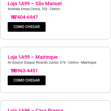
Loja 1A99 – São Manuel
Avenida Irmas Cintra, 703 - Centro
19
97404-6947
COMO CHEGAR
Loja 1A99 – Mairinque
Av Doutor Gaspar Ricardo Junior, 374 - Centro - Mairinque
11
98963-4451
COMO CHEGAR
Loja 1A99 – Casa Branca