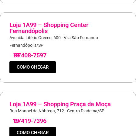
Loja 1A99 – Shopping Center
Fernandópolis
Avenida Litério Grecco, 600 - Vila São Fernando
Fernandópolis/SP
19
97408-7597
COMO CHEGAR
Loja 1A99 – Shopping Praça da Moça
Rua Manoel da Nóbrega, 712 - Centro Diadema/SP
19
97419-7396
COMO CHEGAR