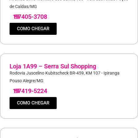
de Caldas/MG
19
97405-3708
COMO CHEGAR
Loja 1A99 – Serra Sul Shopping
Rodovia Juscelino Kubitscheck BR-459, KM 107 - Ipiranga
Pouso Alegre/MG
19
97419-5224
COMO CHEGAR