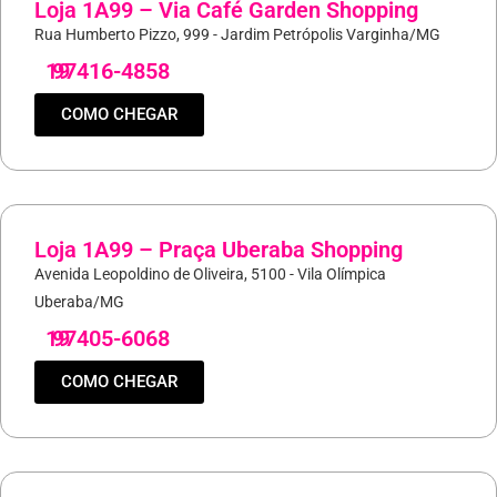
Loja 1A99 – Via Café Garden Shopping
Rua Humberto Pizzo, 999 - Jardim Petrópolis Varginha/MG
19
97416-4858
COMO CHEGAR
Loja 1A99 – Praça Uberaba Shopping
Avenida Leopoldino de Oliveira, 5100 - Vila Olímpica
Uberaba/MG
19
97405-6068
COMO CHEGAR