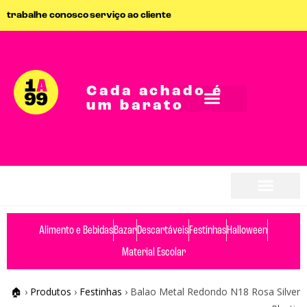
trabalhe conosco
serviço ao cliente
Cada achado é
um barato
Alimento e Bebidas
Bazar
Descartáveis
Festinhas
Halloween
Material Escolar
🏠
›
Produtos
›
Festinhas
›
Balao Metal Redondo N18 Rosa Silver