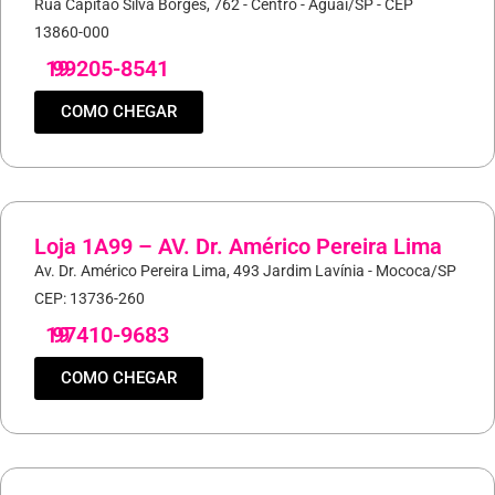
Rua Capitão Silva Borges, 762 - Centro - Aguaí/SP - CEP
13860-000
19
99205-8541
COMO CHEGAR
Loja 1A99 – AV. Dr. Américo Pereira Lima
Av. Dr. Américo Pereira Lima, 493 Jardim Lavínia - Mococa/SP
CEP: 13736-260
19
97410-9683
COMO CHEGAR