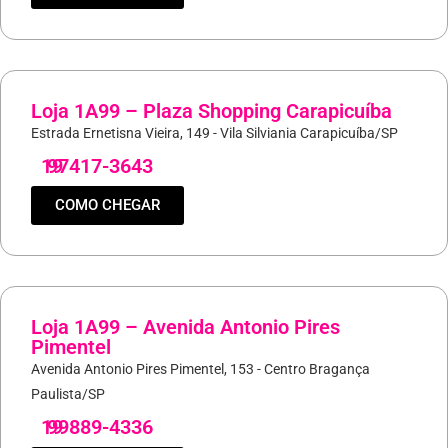
Loja 1A99 – Plaza Shopping Carapicuíba
Estrada Ernetisna Vieira, 149 - Vila Silviania Carapicuíba/SP
19
97417-3643
COMO CHEGAR
Loja 1A99 – Avenida Antonio Pires
Pimentel
Avenida Antonio Pires Pimentel, 153 - Centro Bragança
Paulista/SP
19
99889-4336