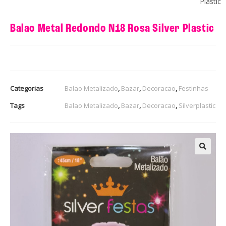
Plastic
Balao Metal Redondo N18 Rosa Silver Plastic
Categorias
Balao Metalizado
,
Bazar
,
Decoracao
,
Festinhas
Tags
Balao Metalizado
,
Bazar
,
Decoracao
,
Silverplastic
🔍