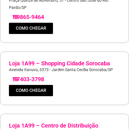
Praça Quinze de Novembro, 57 - Centro São José do Rio
Pardo/SP
19
99865-9464
COMO CHEGAR
Loja 1A99 – Shopping Cidade Sorocaba
Avenida Itavuvu, 3373 - Jardim Santa Cecília Sorocaba/SP
19
97403-3798
COMO CHEGAR
Loja 1A99 – Centro de Distribuição