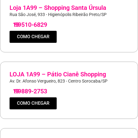
Loja 1A99 – Shopping Santa Úrsula
Rua São José, 933 - Higienópolis Ribeirão Preto/SP
19
99510-6829
COMO CHEGAR
LOJA 1A99 – Pátio Cianê Shopping
Av. Dr. Afonso Vergueiro, 823 - Centro Sorocaba/SP
19
99889-2753
COMO CHEGAR