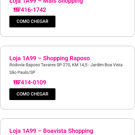
Loja 1A99 – Mais Shopping
19
97416-1742
COMO CHEGAR
Loja 1A99 – Shopping Raposo
Rodovia Raposo Tavares SP-270, KM 14,5 - Jardim Boa Vista
São Paulo/SP
19
97414-0109
COMO CHEGAR
Loja 1A99 – Boavista Shopping