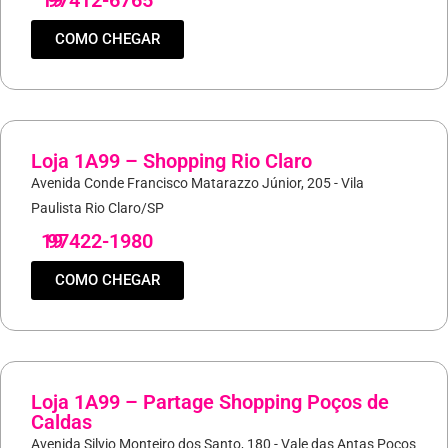
19
97412-6765
COMO CHEGAR
Loja 1A99 – Shopping Rio Claro
Avenida Conde Francisco Matarazzo Júnior, 205 - Vila
Paulista Rio Claro/SP
19
97422-1980
COMO CHEGAR
Loja 1A99 – Partage Shopping Poços de
Caldas
Avenida Silvio Monteiro dos Santo, 180 - Vale das Antas Poços