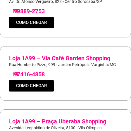
Av. Dr. Afonso Vergueiro, 823 - Centro Sorocaba/SP
19
99889-2753
COMO CHEGAR
Loja 1A99 – Via Café Garden Shopping
Rua Humberto Pizzo, 999 - Jardim Petrópolis Varginha/MG
19
97416-4858
COMO CHEGAR
Loja 1A99 – Praça Uberaba Shopping
Avenida Leopoldino de Oliveira, 5100 - Vila Olímpica