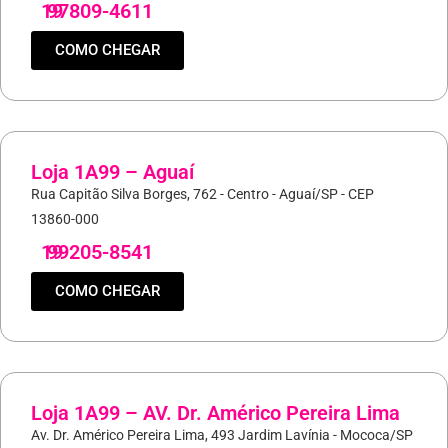
19
97809-4611
COMO CHEGAR
Loja 1A99 – Aguaí
Rua Capitão Silva Borges, 762 - Centro - Aguaí/SP - CEP
13860-000
19
99205-8541
COMO CHEGAR
Loja 1A99 – AV. Dr. Américo Pereira Lima
Av. Dr. Américo Pereira Lima, 493 Jardim Lavínia - Mococa/SP