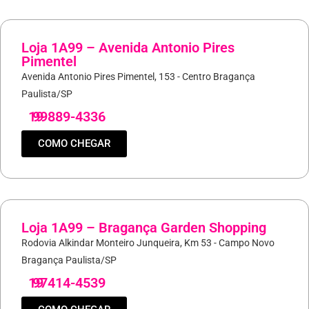
Loja 1A99 – Avenida Antonio Pires
Pimentel
Avenida Antonio Pires Pimentel, 153 - Centro Bragança
Paulista/SP
19
99889-4336
COMO CHEGAR
Loja 1A99 – Bragança Garden Shopping
Rodovia Alkindar Monteiro Junqueira, Km 53 - Campo Novo
Bragança Paulista/SP
19
97414-4539