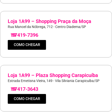
Loja 1A99 – Shopping Praça da Moça
Rua Manoel da Nóbrega, 712 - Centro Diadema/SP
19
97419-7396
COMO CHEGAR
Loja 1A99 – Plaza Shopping Carapicuíba
Estrada Ernetisna Vieira, 149 - Vila Silviania Carapicuíba/SP
19
97417-3643
COMO CHEGAR