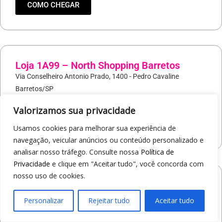
COMO CHEGAR
Loja 1A99 – North Shopping Barretos
Via Conselheiro Antonio Prado, 1400 - Pedro Cavaline
Barretos/SP
19
97407-5840
Valorizamos sua privacidade
COMO CHEGAR
Usamos cookies para melhorar sua experiência de
navegação, veicular anúncios ou conteúdo personalizado e
analisar nosso tráfego. Consulte nossa
Política de
Privacidade
e clique em "Aceitar tudo", você concorda com
nosso uso de cookies.
Loja 1A99 – Avenida Professor Carlos
Alberto Carvalho Pinto
Personalizar
Rejeitar tudo
Aceitar tudo
Av. Professor Carlos Alberto Carvalho Pinto, 464 - Alvinópolis
Atibaia/SP