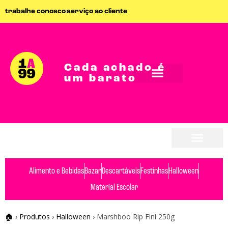
trabalhe conosco
serviço ao cliente
Cada achado é
um barato
Alimento e Bebidas
Bazar
Descartáveis
Festinhas
Halloween
Material Escolar
🏠
›
Produtos
›
Halloween
›
Marshboo Rip Fini 250g