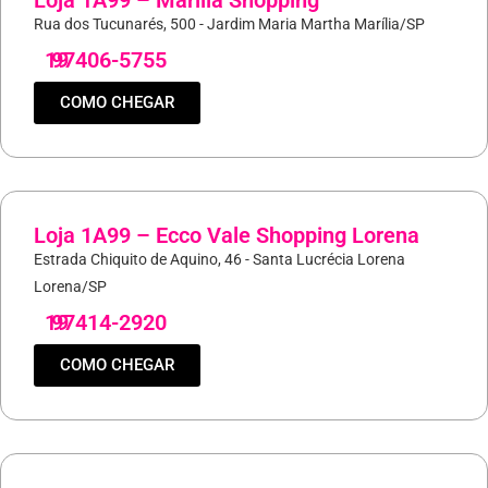
Loja 1A99 – Marilia Shopping
Rua dos Tucunarés, 500 - Jardim Maria Martha Marília/SP
19
97406-5755
COMO CHEGAR
Loja 1A99 – Ecco Vale Shopping Lorena
Estrada Chiquito de Aquino, 46 - Santa Lucrécia Lorena
Lorena/SP
19
97414-2920
COMO CHEGAR