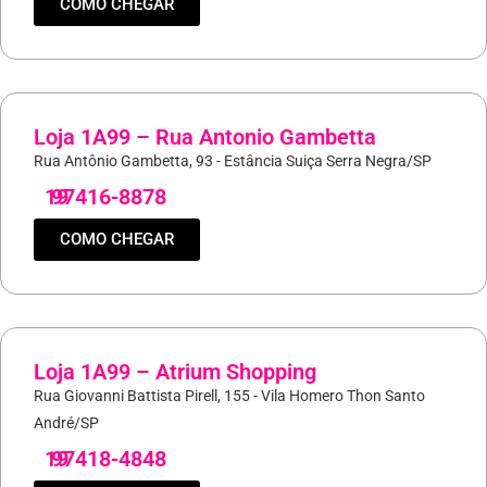
COMO CHEGAR
Loja 1A99 – Rua Antonio Gambetta
Rua Antônio Gambetta, 93 - Estância Suiça Serra Negra/SP
19
97416-8878
COMO CHEGAR
Loja 1A99 – Atrium Shopping
Rua Giovanni Battista Pirell, 155 - Vila Homero Thon Santo
André/SP
19
97418-4848