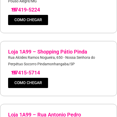
Pouso Alegre/MG
19
97419-5224
COMO CHEGAR
Loja 1A99 – Shopping Pátio Pinda
Rua Alcides Ramos Nogueira, 650 - Nossa Senhora do
Perpétuo Socorro Pindamonhangaba/SP
19
97415-5714
COMO CHEGAR
Loja 1A99 – Rua Antonio Pedro