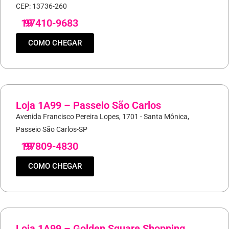
CEP: 13736-260
19
97410-9683
COMO CHEGAR
Loja 1A99 – Passeio São Carlos
Avenida Francisco Pereira Lopes, 1701 - Santa Mônica,
Passeio São Carlos-SP
19
97809-4830
COMO CHEGAR
Loja 1A99 – Golden Square Shopping