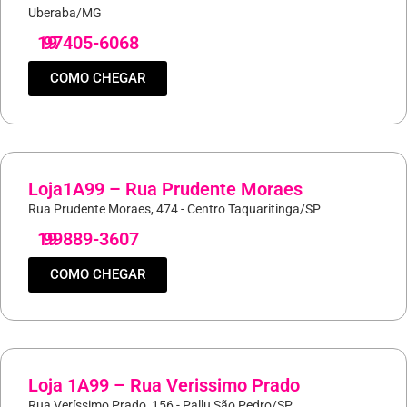
Uberaba/MG
19
97405-6068
COMO CHEGAR
Loja1A99 – Rua Prudente Moraes
Rua Prudente Moraes, 474 - Centro Taquaritinga/SP
19
99889-3607
COMO CHEGAR
Loja 1A99 – Rua Verissimo Prado
Rua Veríssimo Prado, 156 - Pallu São Pedro/SP