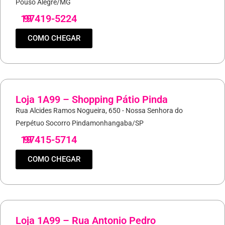
Pouso Alegre/MG
19
97419-5224
COMO CHEGAR
Loja 1A99 – Shopping Pátio Pinda
Rua Alcides Ramos Nogueira, 650 - Nossa Senhora do
Perpétuo Socorro Pindamonhangaba/SP
19
97415-5714
COMO CHEGAR
Loja 1A99 – Rua Antonio Pedro