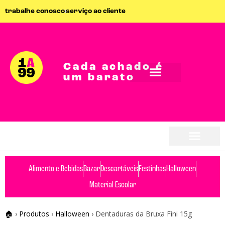
trabalhe conosco
serviço ao cliente
Cada achado é
um barato
Alimento e Bebidas
Bazar
Descartáveis
Festinhas
Halloween
Material Escolar
🏠
›
Produtos
›
Halloween
›
Dentaduras da Bruxa Fini 15g