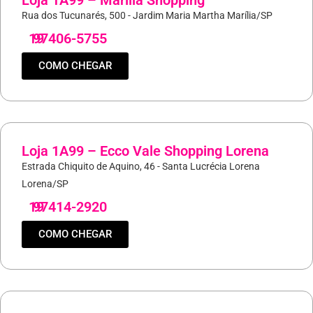
Loja 1A99 – Marilia Shopping
Rua dos Tucunarés, 500 - Jardim Maria Martha Marília/SP
19
97406-5755
COMO CHEGAR
Loja 1A99 – Ecco Vale Shopping Lorena
Estrada Chiquito de Aquino, 46 - Santa Lucrécia Lorena
Lorena/SP
19
97414-2920
COMO CHEGAR