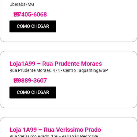
Uberaba/MG
19
97405-6068
COMO CHEGAR
Loja1A99 – Rua Prudente Moraes
Rua Prudente Moraes, 474 - Centro Taquaritinga/SP
19
99889-3607
COMO CHEGAR
Loja 1A99 – Rua Verissimo Prado
Rua Veríssimo Prado, 156 - Pallu São Pedro/SP