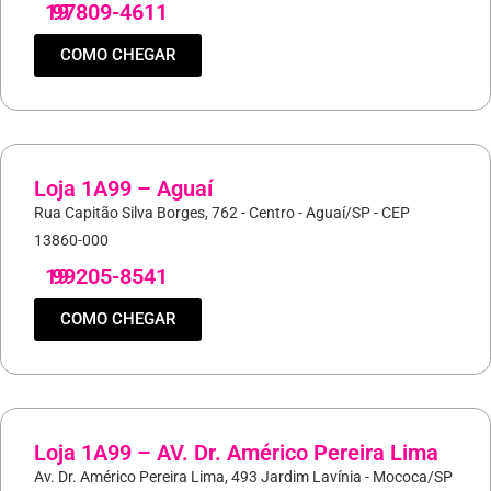
19
97809-4611
COMO CHEGAR
Loja 1A99 – Aguaí
Rua Capitão Silva Borges, 762 - Centro - Aguaí/SP - CEP
13860-000
19
99205-8541
COMO CHEGAR
Loja 1A99 – AV. Dr. Américo Pereira Lima
Av. Dr. Américo Pereira Lima, 493 Jardim Lavínia - Mococa/SP