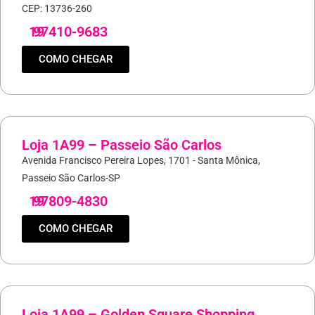
CEP: 13736-260
19
97410-9683
COMO CHEGAR
Loja 1A99 – Passeio São Carlos
Avenida Francisco Pereira Lopes, 1701 - Santa Mônica,
Passeio São Carlos-SP
19
97809-4830
COMO CHEGAR
Loja 1A99 – Golden Square Shopping