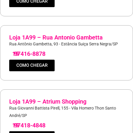
COMO CHEGAR
Loja 1A99 – Rua Antonio Gambetta
Rua Antônio Gambetta, 93 - Estância Suiça Serra Negra/SP
19
97416-8878
COMO CHEGAR
Loja 1A99 – Atrium Shopping
Rua Giovanni Battista Pirell, 155 - Vila Homero Thon Santo
André/SP
19
97418-4848