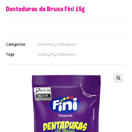
Dentaduras da Bruxa Fini 15g
Categorias
Alimentos
,
Halloween
Tags
balas
,
fini
,
halloween
🔍