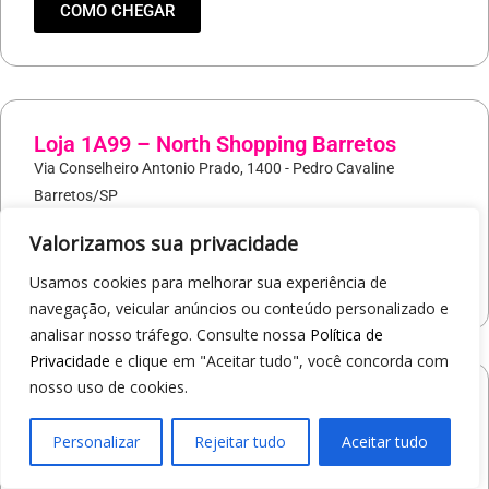
COMO CHEGAR
Loja 1A99 – North Shopping Barretos
Via Conselheiro Antonio Prado, 1400 - Pedro Cavaline
Barretos/SP
19
97407-5840
Valorizamos sua privacidade
COMO CHEGAR
Usamos cookies para melhorar sua experiência de
navegação, veicular anúncios ou conteúdo personalizado e
analisar nosso tráfego. Consulte nossa
Política de
Privacidade
e clique em "Aceitar tudo", você concorda com
nosso uso de cookies.
Loja 1A99 – Avenida Professor Carlos
Alberto Carvalho Pinto
Personalizar
Rejeitar tudo
Aceitar tudo
Av. Professor Carlos Alberto Carvalho Pinto, 464 - Alvinópolis
Atibaia/SP