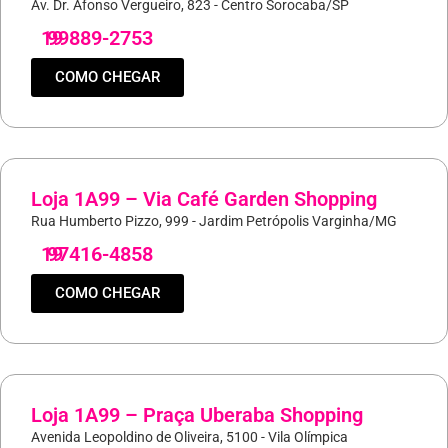
Av. Dr. Afonso Vergueiro, 823 - Centro Sorocaba/SP
19
99889-2753
COMO CHEGAR
Loja 1A99 – Via Café Garden Shopping
Rua Humberto Pizzo, 999 - Jardim Petrópolis Varginha/MG
19
97416-4858
COMO CHEGAR
Loja 1A99 – Praça Uberaba Shopping
Avenida Leopoldino de Oliveira, 5100 - Vila Olímpica