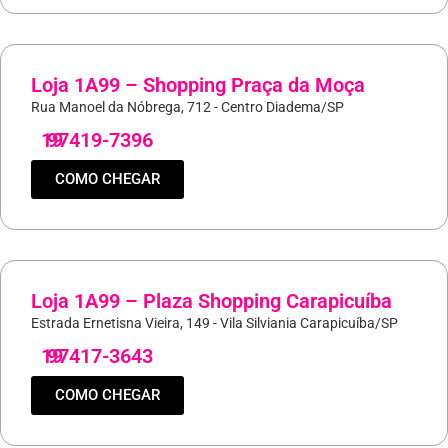
Loja 1A99 – Shopping Praça da Moça
Rua Manoel da Nóbrega, 712 - Centro Diadema/SP
19
97419-7396
COMO CHEGAR
Loja 1A99 – Plaza Shopping Carapicuíba
Estrada Ernetisna Vieira, 149 - Vila Silviania Carapicuíba/SP
19
97417-3643
COMO CHEGAR