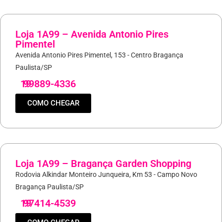
Loja 1A99 – Avenida Antonio Pires
Pimentel
Avenida Antonio Pires Pimentel, 153 - Centro Bragança
Paulista/SP
19
99889-4336
COMO CHEGAR
Loja 1A99 – Bragança Garden Shopping
Rodovia Alkindar Monteiro Junqueira, Km 53 - Campo Novo
Bragança Paulista/SP
19
97414-4539