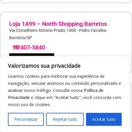
Loja 1A99 – North Shopping Barretos
Via Conselheiro Antonio Prado, 1400 - Pedro Cavaline
Barretos/SP
19
97407-5840
COMO CHEGAR
Valorizamos sua privacidade
Usamos cookies para melhorar sua experiência de
navegação, veicular anúncios ou conteúdo personalizado e
analisar nosso tráfego. Consulte nossa
Política de
Loja 1A99 – Avenida Professor Carlos
Privacidade
e clique em "Aceitar tudo", você concorda com
Alberto Carvalho Pinto
nosso uso de cookies.
Av. Professor Carlos Alberto Carvalho Pinto, 464 - Alvinópolis
Atibaia/SP
Personalizar
Rejeitar tudo
Aceitar tudo
19
97405-8547