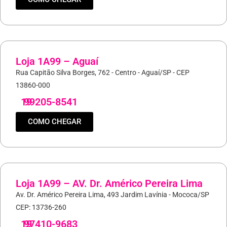
Loja 1A99 – Aguaí
Rua Capitão Silva Borges, 762 - Centro - Aguaí/SP - CEP
13860-000
19
99205-8541
COMO CHEGAR
Loja 1A99 – AV. Dr. Américo Pereira Lima
Av. Dr. Américo Pereira Lima, 493 Jardim Lavínia - Mococa/SP
CEP: 13736-260
19
97410-9683