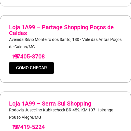
Loja 1A99 – Partage Shopping Poços de
Caldas
Avenida Silvio Monteiro dos Santo, 180 - Vale das Antas Poços
de Caldas/MG
19
97405-3708
COMO CHEGAR
Loja 1A99 – Serra Sul Shopping
Rodovia Juscelino Kubitscheck BR-459, KM 107 - Ipiranga
Pouso Alegre/MG
19
97419-5224