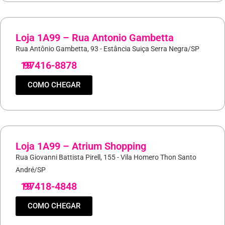
Loja 1A99 – Rua Antonio Gambetta
Rua Antônio Gambetta, 93 - Estância Suiça Serra Negra/SP
19
97416-8878
COMO CHEGAR
Loja 1A99 – Atrium Shopping
Rua Giovanni Battista Pirell, 155 - Vila Homero Thon Santo
André/SP
19
97418-4848
COMO CHEGAR