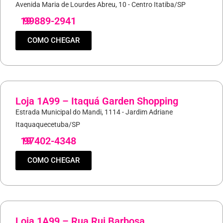
Avenida Maria de Lourdes Abreu, 10 - Centro Itatiba/SP
19
99889-2941
COMO CHEGAR
Loja 1A99 – Itaquá Garden Shopping
Estrada Municipal do Mandi, 1114 - Jardim Adriane
Itaquaquecetuba/SP
19
97402-4348
COMO CHEGAR
Loja 1A99 – Rua Rui Barbosa