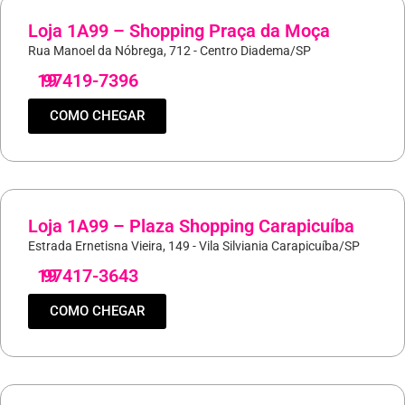
Loja 1A99 – Shopping Praça da Moça
Rua Manoel da Nóbrega, 712 - Centro Diadema/SP
19
97419-7396
COMO CHEGAR
Loja 1A99 – Plaza Shopping Carapicuíba
Estrada Ernetisna Vieira, 149 - Vila Silviania Carapicuíba/SP
19
97417-3643
COMO CHEGAR