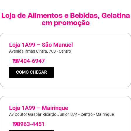
Loja de
Alimentos e Bebidas
,
Gelatina
em promoção
Loja 1A99 – São Manuel
Avenida Irmas Cintra, 703 - Centro
19
97404-6947
COMO CHEGAR
Loja 1A99 – Mairinque
Av Doutor Gaspar Ricardo Junior, 374 - Centro - Mairinque
11
98963-4451