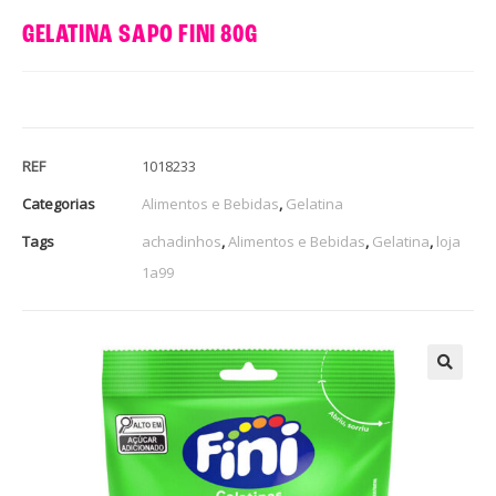
GELATINA SAPO FINI 80G
REF
1018233
Categorias
Alimentos e Bebidas
,
Gelatina
Tags
achadinhos
,
Alimentos e Bebidas
,
Gelatina
,
loja
1a99
🔍