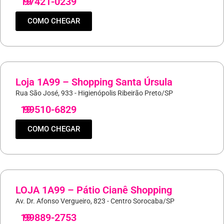
19
97421-0239
COMO CHEGAR
Loja 1A99 – Shopping Santa Úrsula
Rua São José, 933 - Higienópolis Ribeirão Preto/SP
19
99510-6829
COMO CHEGAR
LOJA 1A99 – Pátio Cianê Shopping
Av. Dr. Afonso Vergueiro, 823 - Centro Sorocaba/SP
19
99889-2753