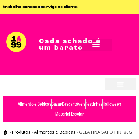
trabalhe conosco
serviço ao cliente
Cada achado é
um barato
Alimento e Bebidas
Bazar
Descartáveis
Festinhas
Halloween
Material Escolar
🏠
›
Produtos
›
Alimentos e Bebidas
›
GELATINA SAPO FINI 80G