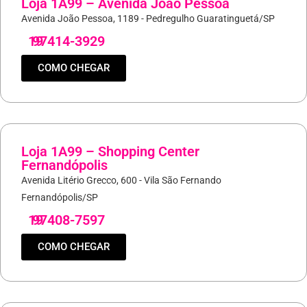
Loja 1A99 – Avenida João Pessoa
Avenida João Pessoa, 1189 - Pedregulho Guaratinguetá/SP
19
97414-3929
COMO CHEGAR
Loja 1A99 – Shopping Center
Fernandópolis
Avenida Litério Grecco, 600 - Vila São Fernando
Fernandópolis/SP
19
97408-7597
COMO CHEGAR