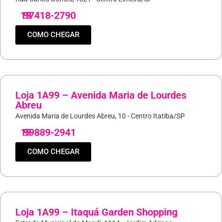
19
97418-2790
COMO CHEGAR
Loja 1A99 – Avenida Maria de Lourdes
Abreu
Avenida Maria de Lourdes Abreu, 10 - Centro Itatiba/SP
19
99889-2941
COMO CHEGAR
Loja 1A99 – Itaquá Garden Shopping