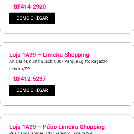
19
97414-2920
COMO CHEGAR
Loja 1A99 – Limeira Shopping
Av. Carlos Kuntz Busch, 800 - Parque Egisto Ragazzo
Limeira/SP
19
97412-5237
COMO CHEGAR
Loja 1A99 – Pátio Limeira Shopping
Rua Carlos Gomes, 1321 - Centro Limeira/SP