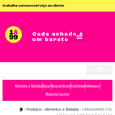
trabalhe conosco
serviço ao cliente
Cada achado é
um barato
seja parceiro
seja parceiro
Alimento e Bebidas
Bazar
Descartáveis
Festinhas
Halloween
Material Escolar
🏠
›
Produtos
›
Alimentos e Bebidas
›
CANUDINHO COL