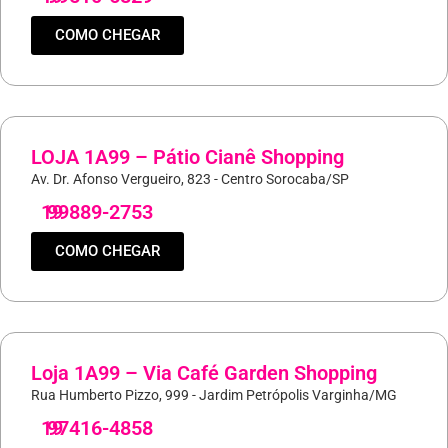
COMO CHEGAR
LOJA 1A99 – Pátio Cianê Shopping
Av. Dr. Afonso Vergueiro, 823 - Centro Sorocaba/SP
19
99889-2753
COMO CHEGAR
Loja 1A99 – Via Café Garden Shopping
Rua Humberto Pizzo, 999 - Jardim Petrópolis Varginha/MG
19
97416-4858