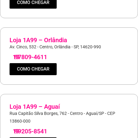
COMO CHEGAR
Loja 1A99 – Orlândia
Av. Cinco, 532 - Centro, Orlândia - SP, 14620-990
19
97809-4611
COMO CHEGAR
Loja 1A99 – Aguaí
Rua Capitão Silva Borges, 762 - Centro - Aguaí/SP - CEP
13860-000
19
99205-8541