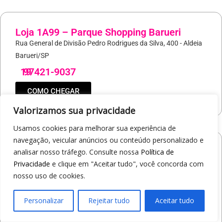
Loja 1A99 – Parque Shopping Barueri
Rua General de Divisão Pedro Rodrigues da Silva, 400 - Aldeia
Barueri/SP
19
97421-9037
COMO CHEGAR
Valorizamos sua privacidade
Usamos cookies para melhorar sua experiência de
navegação, veicular anúncios ou conteúdo personalizado e
Loja 1A99 – North Shopping Barretos
analisar nosso tráfego. Consulte nossa
Política de
Via Conselheiro Antonio Prado, 1400 - Pedro Cavaline
Privacidade
e clique em "Aceitar tudo", você concorda com
nosso uso de cookies.
Barretos/SP
19
97407-5840
Personalizar
Rejeitar tudo
Aceitar tudo
COMO CHEGAR