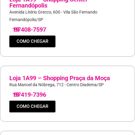
Fernandópolis
Avenida Litério Grecco, 600 - Vila São Fernando
Fernandópolis/SP
19
97408-7597
COMO CHEGAR
Loja 1A99 – Shopping Praça da Moça
Rua Manoel da Nóbrega, 712 - Centro Diadema/SP
19
97419-7396
COMO CHEGAR