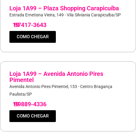
Loja 1A99 – Plaza Shopping Carapicuíba
Estrada Ernetisna Vieira, 149 - Vila Silviania Carapicuíba/SP
19
97417-3643
COMO CHEGAR
Loja 1A99 – Avenida Antonio Pires
Pimentel
Avenida Antonio Pires Pimentel, 153 - Centro Bragança
Paulista/SP
19
99889-4336
COMO CHEGAR