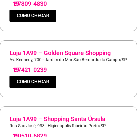
19
97809-4830
COMO CHEGAR
Loja 1A99 – Golden Square Shopping
Av. Kennedy, 700 - Jardim do Mar São Bernardo do Campo/SP
19
97421-0239
COMO CHEGAR
Loja 1A99 – Shopping Santa Úrsula
Rua São José, 933 - Higienópolis Ribeirão Preto/SP
19
99510-6829