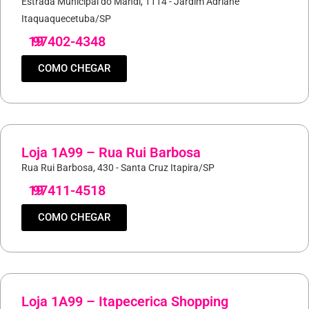
Estrada Municipal do Mandi, 1114 - Jardim Adriane
Itaquaquecetuba/SP
19
97402-4348
COMO CHEGAR
Loja 1A99 – Rua Rui Barbosa
Rua Rui Barbosa, 430 - Santa Cruz Itapira/SP
19
97411-4518
COMO CHEGAR
Loja 1A99 – Itapecerica Shopping