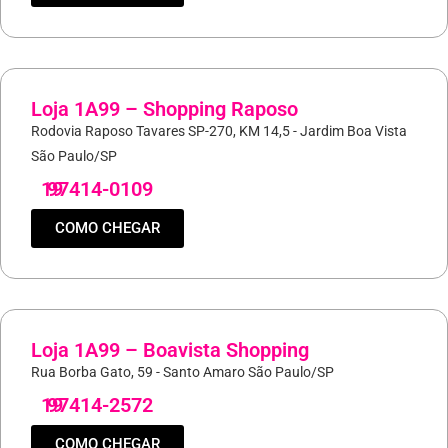
Loja 1A99 – Shopping Raposo
Rodovia Raposo Tavares SP-270, KM 14,5 - Jardim Boa Vista
São Paulo/SP
19
97414-0109
COMO CHEGAR
Loja 1A99 – Boavista Shopping
Rua Borba Gato, 59 - Santo Amaro São Paulo/SP
19
97414-2572
COMO CHEGAR