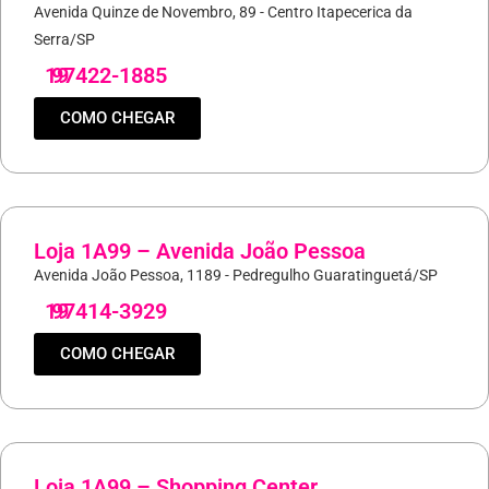
Avenida Quinze de Novembro, 89 - Centro Itapecerica da
Serra/SP
19
97422-1885
COMO CHEGAR
Loja 1A99 – Avenida João Pessoa
Avenida João Pessoa, 1189 - Pedregulho Guaratinguetá/SP
19
97414-3929
COMO CHEGAR
Loja 1A99 – Shopping Center