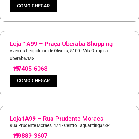
COMO CHEGAR
Loja 1A99 – Praça Uberaba Shopping
Avenida Leopoldino de Oliveira, 5100 - Vila Olímpica
Uberaba/MG
19
97405-6068
COMO CHEGAR
Loja1A99 – Rua Prudente Moraes
Rua Prudente Moraes, 474 - Centro Taquaritinga/SP
19
99889-3607