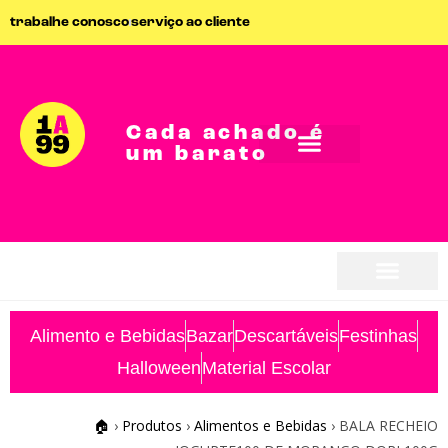
trabalhe conosco
serviço ao cliente
Cada achado é
um barato
seja parceiro
seja parceiro
Alimento e Bebidas
Bazar
Descartáveis
Festinhas
Halloween
Material Escolar
🏠
›
Produtos
›
Alimentos e Bebidas
›
BALA RECHEIO