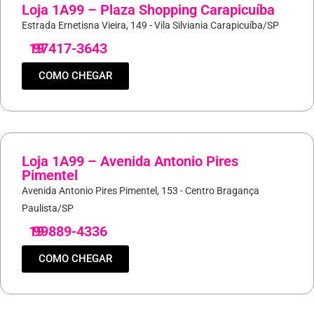
Loja 1A99 – Plaza Shopping Carapicuíba
Estrada Ernetisna Vieira, 149 - Vila Silviania Carapicuíba/SP
19
97417-3643
COMO CHEGAR
Loja 1A99 – Avenida Antonio Pires
Pimentel
Avenida Antonio Pires Pimentel, 153 - Centro Bragança
Paulista/SP
19
99889-4336
COMO CHEGAR