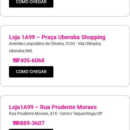
COMO CHEGAR
Loja 1A99 – Praça Uberaba Shopping
Avenida Leopoldino de Oliveira, 5100 - Vila Olímpica
Uberaba/MG
19
97405-6068
COMO CHEGAR
Loja1A99 – Rua Prudente Moraes
Rua Prudente Moraes, 474 - Centro Taquaritinga/SP
19
99889-3607