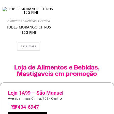
Alimentos e Bebidas
,
Gelatina
TUBES MORANGO CITRUS
15G FINI
Leia mais
Loja de
Alimentos e Bebidas
,
Mastigaveis
em promoção
Loja 1A99 – São Manuel
Avenida Irmas Cintra, 703 - Centro
19
97404-6947