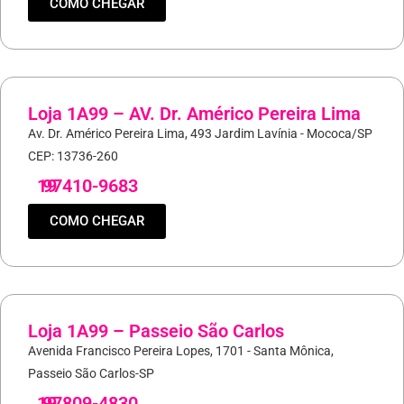
COMO CHEGAR
Loja 1A99 – AV. Dr. Américo Pereira Lima
Av. Dr. Américo Pereira Lima, 493 Jardim Lavínia - Mococa/SP
CEP: 13736-260
19
97410-9683
COMO CHEGAR
Loja 1A99 – Passeio São Carlos
Avenida Francisco Pereira Lopes, 1701 - Santa Mônica,
Passeio São Carlos-SP
19
97809-4830