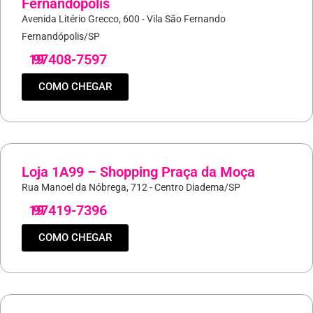
Fernandópolis
Avenida Litério Grecco, 600 - Vila São Fernando
Fernandópolis/SP
19
97408-7597
COMO CHEGAR
Loja 1A99 – Shopping Praça da Moça
Rua Manoel da Nóbrega, 712 - Centro Diadema/SP
19
97419-7396
COMO CHEGAR