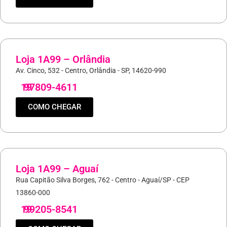
Loja 1A99 – Orlândia
Av. Cinco, 532 - Centro, Orlândia - SP, 14620-990
19
97809-4611
COMO CHEGAR
Loja 1A99 – Aguaí
Rua Capitão Silva Borges, 762 - Centro - Aguaí/SP - CEP
13860-000
19
99205-8541