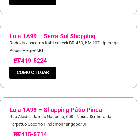
Loja 1A99 – Serra Sul Shopping
Rodovia Juscelino Kubitscheck BR-459, KM 107 - Ipiranga
Pouso Alegre/MG
19
97419-5224
COMO CHEGAR
Loja 1A99 – Shopping Pátio Pinda
Rua Alcides Ramos Nogueira, 650 - Nossa Senhora do
Perpétuo Socorro Pindamonhangaba/SP
19
97415-5714