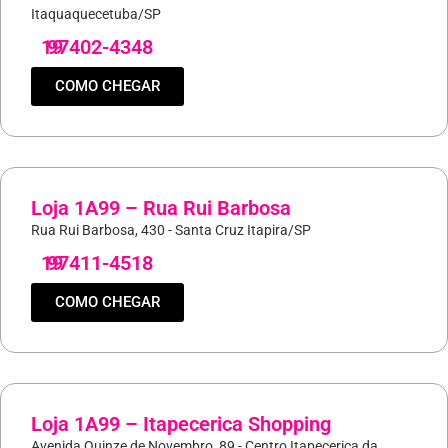
Itaquaquecetuba/SP
19
97402-4348
COMO CHEGAR
Loja 1A99 – Rua Rui Barbosa
Rua Rui Barbosa, 430 - Santa Cruz Itapira/SP
19
97411-4518
COMO CHEGAR
Loja 1A99 – Itapecerica Shopping
Avenida Quinze de Novembro, 89 - Centro Itapecerica da