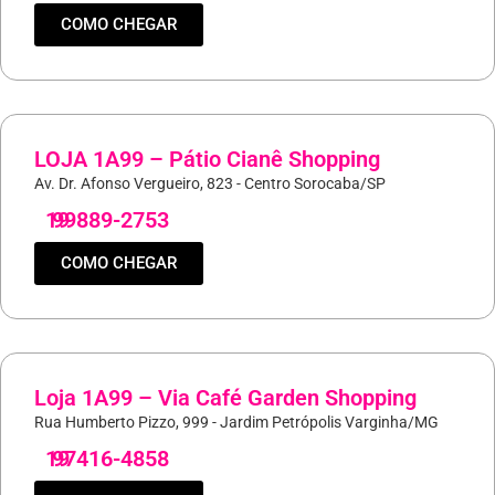
COMO CHEGAR
LOJA 1A99 – Pátio Cianê Shopping
Av. Dr. Afonso Vergueiro, 823 - Centro Sorocaba/SP
19
99889-2753
COMO CHEGAR
Loja 1A99 – Via Café Garden Shopping
Rua Humberto Pizzo, 999 - Jardim Petrópolis Varginha/MG
19
97416-4858