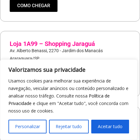
COMO CHEGAR
Loja 1A99 – Shopping Jaraguá
Av. Alberto Benassi, 2270 - Jardim dos Manacás
Araraquara/SP
19
97412-5359
Valorizamos sua privacidade
Usamos cookies para melhorar sua experiência de
COMO CHEGAR
navegação, veicular anúncios ou conteúdo personalizado e
analisar nosso tráfego. Consulte nossa
Política de
Privacidade
e clique em "Aceitar tudo", você concorda com
nosso uso de cookies.
Loja 1A99 – Avenida Monte Sião
Personalizar
Rejeitar tudo
Aceitar tudo
19
97421-9502