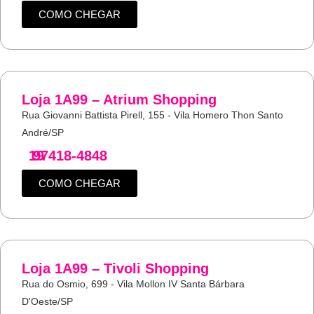
COMO CHEGAR
Loja 1A99 – Atrium Shopping
Rua Giovanni Battista Pirell, 155 - Vila Homero Thon Santo
André/SP
19
97418-4848
COMO CHEGAR
Loja 1A99 – Tivoli Shopping
Rua do Osmio, 699 - Vila Mollon IV Santa Bárbara
D'Oeste/SP