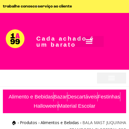
trabalhe conosco
serviço ao cliente
Cada achado é
um barato
seja parceiro
seja parceiro
Alimento e Bebidas
Bazar
Descartáveis
Festinhas
Halloween
Material Escolar
🏠
›
Produtos
›
Alimentos e Bebidas
›
BALA MAST JUQUINHA