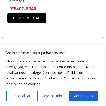
Barretos/SP
19
97407-5840
COMO CHEGAR
Loja 1A99 – Avenida Professor Carlos
Alberto Carvalho Pinto
Valorizamos sua privacidade
Av. Professor Carlos Alberto Carvalho Pinto, 464 - Alvinópolis
Usamos cookies para melhorar sua experiência de
Atibaia/SP
navegação, veicular anúncios ou conteúdo personalizado e
19
97405-8547
analisar nosso tráfego. Consulte nossa
Política de
Privacidade
e clique em "Aceitar tudo", você concorda com
COMO CHEGAR
nosso uso de cookies.
Personalizar
Rejeitar tudo
Aceitar tudo