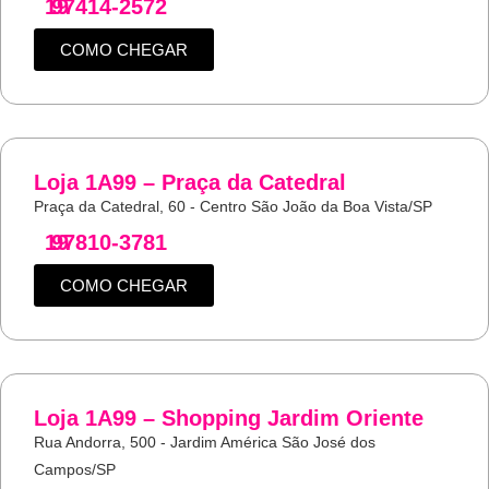
19
97414-2572
COMO CHEGAR
Loja 1A99 – Praça da Catedral
Praça da Catedral, 60 - Centro São João da Boa Vista/SP
19
97810-3781
COMO CHEGAR
Loja 1A99 – Shopping Jardim Oriente
Rua Andorra, 500 - Jardim América São José dos
Campos/SP