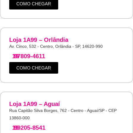
COMO CHEGAR
Loja 1A99 – Orlândia
Av. Cinco, 532 - Centro, Orlândia - SP, 14620-990
19
97809-4611
COMO CHEGAR
Loja 1A99 – Aguaí
Rua Capitão Silva Borges, 762 - Centro - Aguaí/SP - CEP
13860-000
19
99205-8541