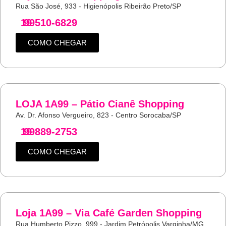
Rua São José, 933 - Higienópolis Ribeirão Preto/SP
19
99510-6829
COMO CHEGAR
LOJA 1A99 – Pátio Cianê Shopping
Av. Dr. Afonso Vergueiro, 823 - Centro Sorocaba/SP
19
99889-2753
COMO CHEGAR
Loja 1A99 – Via Café Garden Shopping
Rua Humberto Pizzo, 999 - Jardim Petrópolis Varginha/MG