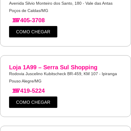
Avenida Silvio Monteiro dos Santo, 180 - Vale das Antas
Poços de Caldas/MG
19
97405-3708
COMO CHEGAR
Loja 1A99 – Serra Sul Shopping
Rodovia Juscelino Kubitscheck BR-459, KM 107 - Ipiranga
Pouso Alegre/MG
19
97419-5224
COMO CHEGAR