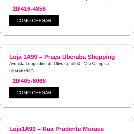
19
97416-4858
COMO CHEGAR
Loja 1A99 – Praça Uberaba Shopping
Avenida Leopoldino de Oliveira, 5100 - Vila Olímpica
Uberaba/MG
19
97405-6068
COMO CHEGAR
Loja1A99 – Rua Prudente Moraes