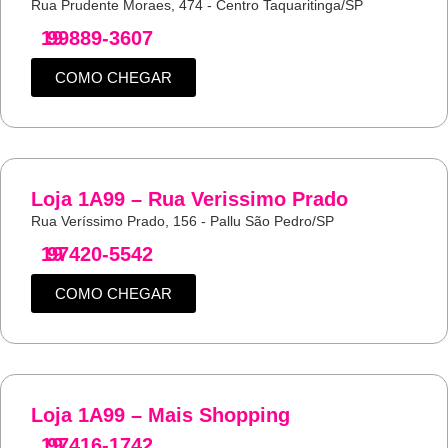
Rua Prudente Moraes, 474 - Centro Taquaritinga/SP
19
99889-3607
COMO CHEGAR
Loja 1A99 – Rua Verissimo Prado
Rua Veríssimo Prado, 156 - Pallu São Pedro/SP
19
97420-5542
COMO CHEGAR
Loja 1A99 – Mais Shopping
19
97416-1742