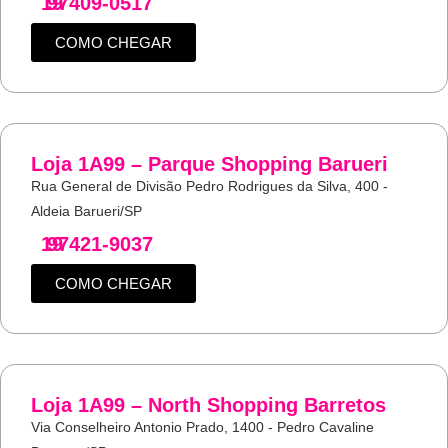
19
97409-0517
COMO CHEGAR
Loja 1A99 – Parque Shopping Barueri
Rua General de Divisão Pedro Rodrigues da Silva, 400 -
Aldeia Barueri/SP
19
97421-9037
COMO CHEGAR
Loja 1A99 – North Shopping Barretos
Via Conselheiro Antonio Prado, 1400 - Pedro Cavaline