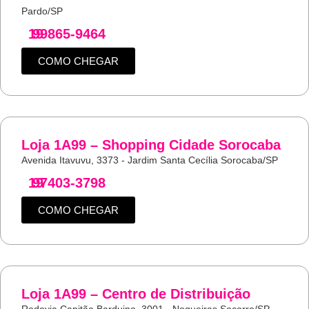
Pardo/SP
19
99865-9464
COMO CHEGAR
Loja 1A99 – Shopping Cidade Sorocaba
Avenida Itavuvu, 3373 - Jardim Santa Cecília Sorocaba/SP
19
97403-3798
COMO CHEGAR
Loja 1A99 – Centro de Distribuição