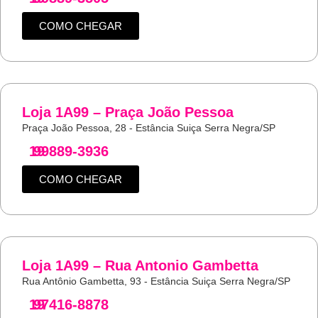
COMO CHEGAR
Loja 1A99 – Praça João Pessoa
Praça João Pessoa, 28 - Estância Suiça Serra Negra/SP
19
99889-3936
COMO CHEGAR
Loja 1A99 – Rua Antonio Gambetta
Rua Antônio Gambetta, 93 - Estância Suiça Serra Negra/SP
19
97416-8878