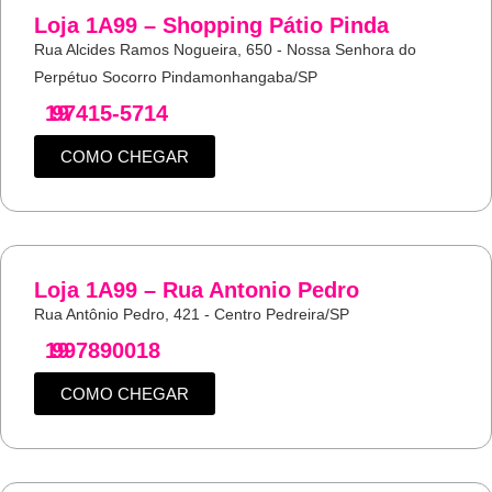
Loja 1A99 – Shopping Pátio Pinda
Rua Alcides Ramos Nogueira, 650 - Nossa Senhora do
Perpétuo Socorro Pindamonhangaba/SP
19
97415-5714
COMO CHEGAR
Loja 1A99 – Rua Antonio Pedro
Rua Antônio Pedro, 421 - Centro Pedreira/SP
19
997890018
COMO CHEGAR