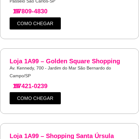
Passeio São Carlos-SP
19
97809-4830
COMO CHEGAR
Loja 1A99 – Golden Square Shopping
Av. Kennedy, 700 - Jardim do Mar São Bernardo do
Campo/SP
19
97421-0239
COMO CHEGAR
Loja 1A99 – Shopping Santa Úrsula