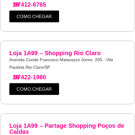
19
97412-6765
COMO CHEGAR
Loja 1A99 – Shopping Rio Claro
Avenida Conde Francisco Matarazzo Júnior, 205 - Vila
Paulista Rio Claro/SP
19
97422-1980
COMO CHEGAR
Loja 1A99 – Partage Shopping Poços de
Caldas