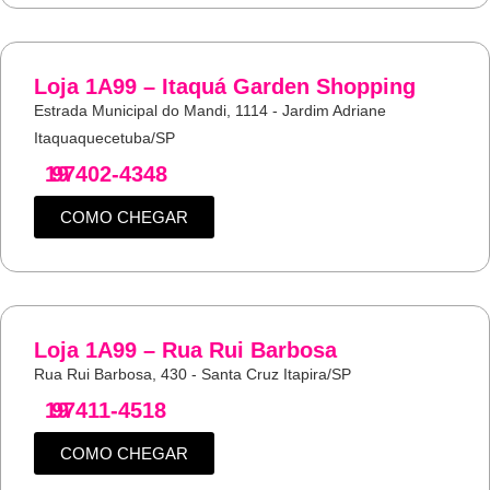
Loja 1A99 – Itaquá Garden Shopping
Estrada Municipal do Mandi, 1114 - Jardim Adriane
Itaquaquecetuba/SP
19
97402-4348
COMO CHEGAR
Loja 1A99 – Rua Rui Barbosa
Rua Rui Barbosa, 430 - Santa Cruz Itapira/SP
19
97411-4518
COMO CHEGAR