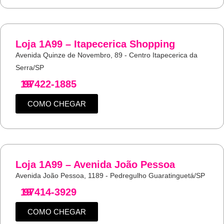
Loja 1A99 – Itapecerica Shopping
Avenida Quinze de Novembro, 89 - Centro Itapecerica da
Serra/SP
19
97422-1885
COMO CHEGAR
Loja 1A99 – Avenida João Pessoa
Avenida João Pessoa, 1189 - Pedregulho Guaratinguetá/SP
19
97414-3929
COMO CHEGAR