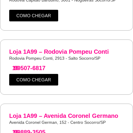
Rodovia Capitão Barduino, 3001 - Nogueiras Socorro/SP
COMO CHEGAR
Loja 1A99 – Rodovia Pompeu Conti
Rodovia Pompeu Conti, 2913 - Salto Socorro/SP
19
99507-6817
COMO CHEGAR
Loja 1A99 – Avenida Coronel Germano
Avenida Coronel German, 152 - Centro Socorro/SP
19
99889-3505