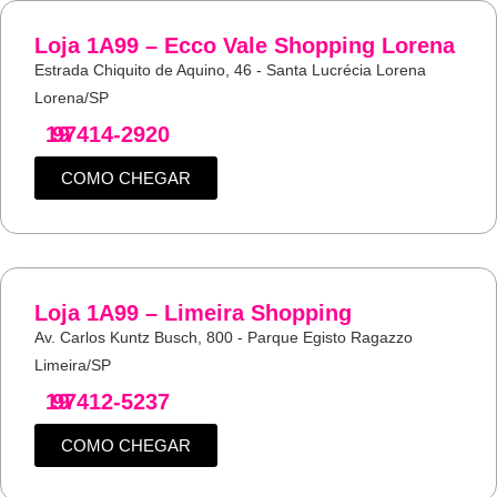
Loja 1A99 – Ecco Vale Shopping Lorena
Estrada Chiquito de Aquino, 46 - Santa Lucrécia Lorena
Lorena/SP
19
97414-2920
COMO CHEGAR
Loja 1A99 – Limeira Shopping
Av. Carlos Kuntz Busch, 800 - Parque Egisto Ragazzo
Limeira/SP
19
97412-5237
COMO CHEGAR