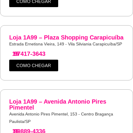
COMO CHEGAR
Loja 1A99 – Plaza Shopping Carapicuíba
Estrada Ernetisna Vieira, 149 - Vila Silviania Carapicuíba/SP
19
97417-3643
COMO CHEGAR
Loja 1A99 – Avenida Antonio Pires
Pimentel
Avenida Antonio Pires Pimentel, 153 - Centro Bragança
Paulista/SP
19
99889-4336