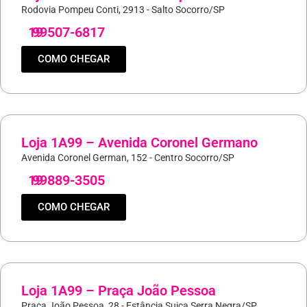
Rodovia Pompeu Conti, 2913 - Salto Socorro/SP
19
99507-6817
COMO CHEGAR
Loja 1A99 – Avenida Coronel Germano
Avenida Coronel German, 152 - Centro Socorro/SP
19
99889-3505
COMO CHEGAR
Loja 1A99 – Praça João Pessoa
Praça João Pessoa, 28 - Estância Suiça Serra Negra/SP