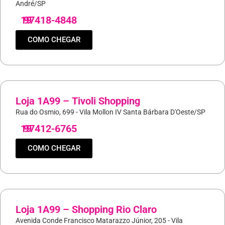
André/SP
19
97418-4848
COMO CHEGAR
Loja 1A99 – Tivoli Shopping
Rua do Osmio, 699 - Vila Mollon IV Santa Bárbara D'Oeste/SP
19
97412-6765
COMO CHEGAR
Loja 1A99 – Shopping Rio Claro
Avenida Conde Francisco Matarazzo Júnior, 205 - Vila