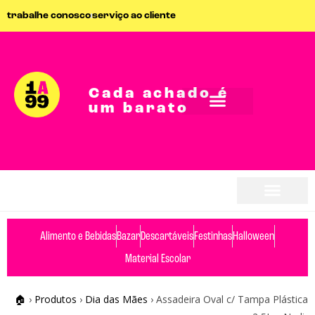
trabalhe conosco
serviço ao cliente
Cada achado é
um barato
Alimento e Bebidas
Bazar
Descartáveis
Festinhas
Halloween
Material Escolar
🏠
›
Produtos
›
Dia das Mães
›
Assadeira Oval c/ Tampa Plástica