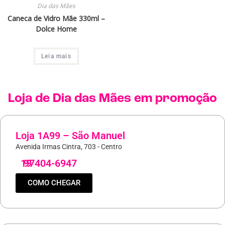
Dia das Mães
Caneca de Vidro Mãe 330ml –
Dolce Home
Leia mais
Loja de
Dia das Mães
em promoção
Loja 1A99 – São Manuel
Avenida Irmas Cintra, 703 - Centro
19
97404-6947
COMO CHEGAR