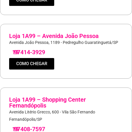
COMO CHEGAR
Loja 1A99 – Avenida João Pessoa
Avenida João Pessoa, 1189 - Pedregulho Guaratinguetá/SP
19
97414-3929
COMO CHEGAR
Loja 1A99 – Shopping Center
Fernandópolis
Avenida Litério Grecco, 600 - Vila São Fernando
Fernandópolis/SP
19
97408-7597