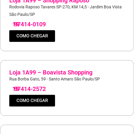
Loja 1A99 – Shopping Raposo
Rodovia Raposo Tavares SP-270, KM 14,5 - Jardim Boa Vista
São Paulo/SP
19
97414-0109
COMO CHEGAR
Loja 1A99 – Boavista Shopping
Rua Borba Gato, 59 - Santo Amaro São Paulo/SP
19
97414-2572
COMO CHEGAR