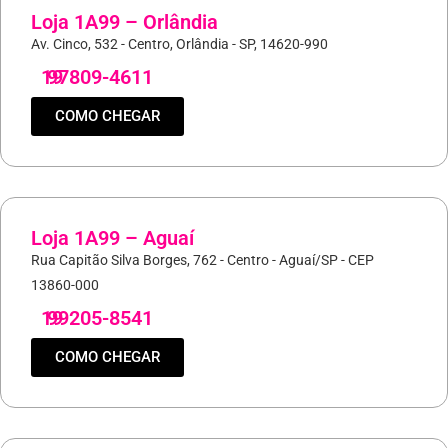
Loja 1A99 – Orlândia
Av. Cinco, 532 - Centro, Orlândia - SP, 14620-990
19
97809-4611
COMO CHEGAR
Loja 1A99 – Aguaí
Rua Capitão Silva Borges, 762 - Centro - Aguaí/SP - CEP
13860-000
19
99205-8541
COMO CHEGAR