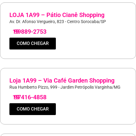
LOJA 1A99 – Pátio Cianê Shopping
Av. Dr. Afonso Vergueiro, 823 - Centro Sorocaba/SP
19
99889-2753
COMO CHEGAR
Loja 1A99 – Via Café Garden Shopping
Rua Humberto Pizzo, 999 - Jardim Petrópolis Varginha/MG
19
97416-4858
COMO CHEGAR