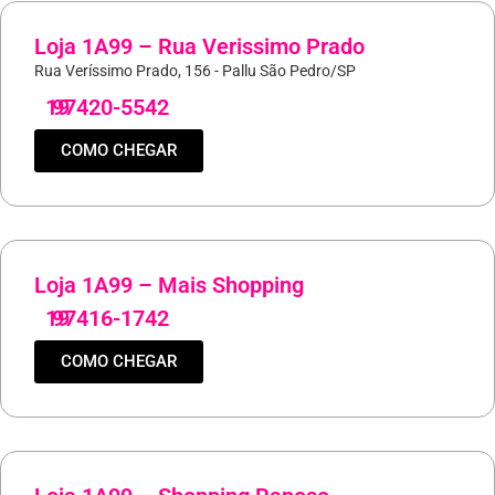
Loja 1A99 – Rua Verissimo Prado
Rua Veríssimo Prado, 156 - Pallu São Pedro/SP
19
97420-5542
COMO CHEGAR
Loja 1A99 – Mais Shopping
19
97416-1742
COMO CHEGAR