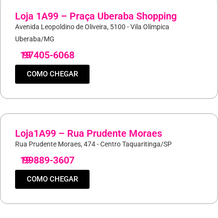
Loja 1A99 – Praça Uberaba Shopping
Avenida Leopoldino de Oliveira, 5100 - Vila Olímpica
Uberaba/MG
19
97405-6068
COMO CHEGAR
Loja1A99 – Rua Prudente Moraes
Rua Prudente Moraes, 474 - Centro Taquaritinga/SP
19
99889-3607
COMO CHEGAR