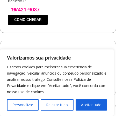
Barueri/SP
19
97421-9037
COMO CHEGAR
Loja 1A99 – North Shopping Barretos
Valorizamos sua privacidade
Via Conselheiro Antonio Prado, 1400 - Pedro Cavaline
Barretos/SP
Usamos cookies para melhorar sua experiência de
19
97407-5840
navegação, veicular anúncios ou conteúdo personalizado e
analisar nosso tráfego. Consulte nossa
Política de
COMO CHEGAR
Privacidade
e clique em "Aceitar tudo", você concorda com
nosso uso de cookies.
Personalizar
Rejeitar tudo
Aceitar tudo
Loja 1A99 – Avenida Professor Carlos