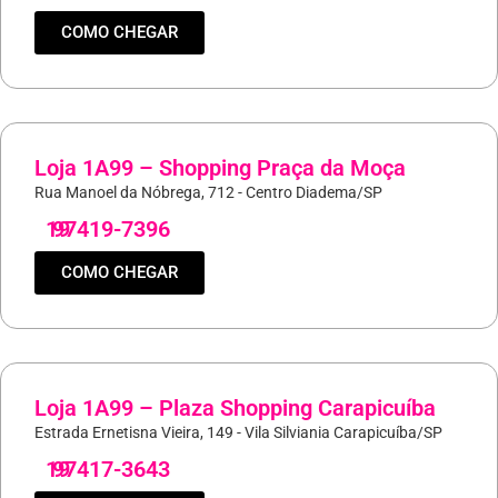
COMO CHEGAR
Loja 1A99 – Shopping Praça da Moça
Rua Manoel da Nóbrega, 712 - Centro Diadema/SP
19
97419-7396
COMO CHEGAR
Loja 1A99 – Plaza Shopping Carapicuíba
Estrada Ernetisna Vieira, 149 - Vila Silviania Carapicuíba/SP
19
97417-3643