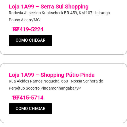
Loja 1A99 – Serra Sul Shopping
Rodovia Juscelino Kubitscheck BR-459, KM 107 - Ipiranga
Pouso Alegre/MG
19
97419-5224
COMO CHEGAR
Loja 1A99 – Shopping Pátio Pinda
Rua Alcides Ramos Nogueira, 650 - Nossa Senhora do
Perpétuo Socorro Pindamonhangaba/SP
19
97415-5714
COMO CHEGAR