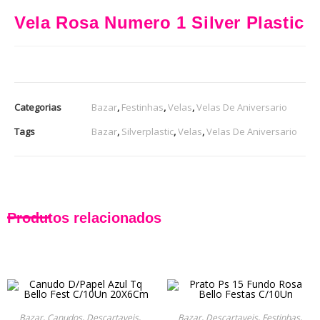
Vela Rosa Numero 1 Silver Plastic
Categorias
Bazar
,
Festinhas
,
Velas
,
Velas De Aniversario
Tags
Bazar
,
Silverplastic
,
Velas
,
Velas De Aniversario
Produtos relacionados
Bazar
,
Canudos
,
Descartaveis
,
Bazar
,
Descartaveis
,
Festinhas
,