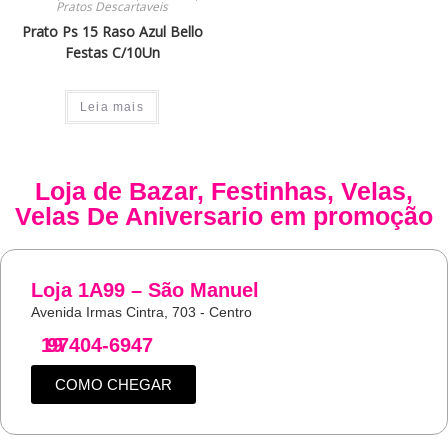
Pratos Descartaveis
Prato Ps 15 Raso Azul Bello
Festas C/10Un
Leia mais
Loja de
Bazar
,
Festinhas
,
Velas
,
Velas De Aniversario
em promoção
Loja 1A99 – São Manuel
Avenida Irmas Cintra, 703 - Centro
19
97404-6947
COMO CHEGAR