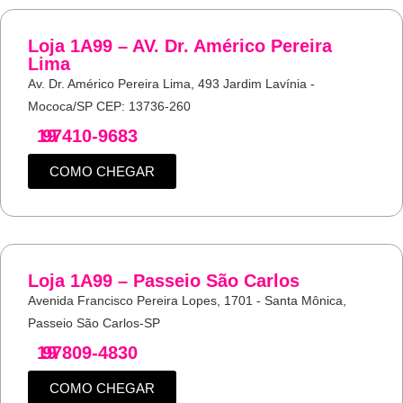
Loja 1A99 – AV. Dr. Américo Pereira
Lima
Av. Dr. Américo Pereira Lima, 493 Jardim Lavínia -
Mococa/SP CEP: 13736-260
19
97410-9683
COMO CHEGAR
Loja 1A99 – Passeio São Carlos
Avenida Francisco Pereira Lopes, 1701 - Santa Mônica,
Passeio São Carlos-SP
19
97809-4830
COMO CHEGAR