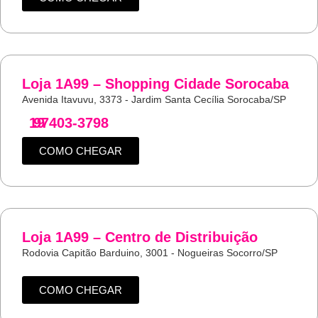
Loja 1A99 – Shopping Cidade Sorocaba
Avenida Itavuvu, 3373 - Jardim Santa Cecília Sorocaba/SP
19
97403-3798
COMO CHEGAR
Loja 1A99 – Centro de Distribuição
Rodovia Capitão Barduino, 3001 - Nogueiras Socorro/SP
COMO CHEGAR