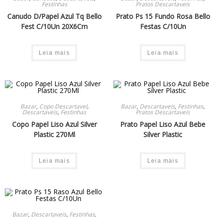
Festinhas
Pratos Descartaveis
Canudo D/Papel Azul Tq Bello
Prato Ps 15 Fundo Rosa Bello
Fest C/10Un 20X6Cm
Festas C/10Un
Leia mais
Leia mais
Bazar
,
Copo Descartavel
,
Bazar
,
Descartaveis
,
Festinhas
,
Descartaveis
,
Festinhas
Pratos Descartaveis
Copo Papel Liso Azul Silver
Prato Papel Liso Azul Bebe
Plastic 270Ml
Silver Plastic
Leia mais
Leia mais
Bazar
,
Descartaveis
,
Festinhas
,