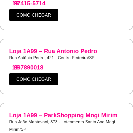
19
97415-5714
COMO CHEGAR
Loja 1A99 – Rua Antonio Pedro
Rua Antônio Pedro, 421 - Centro Pedreira/SP
19
997890018
COMO CHEGAR
Loja 1A99 – ParkShopping Mogi Mirim
Rua João Mantovani, 373 - Loteamento Santa Ana Mogi
Mirim/SP