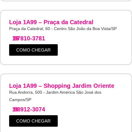
Loja 1A99 – Praça da Catedral
Praça da Catedral, 60 - Centro São João da Boa Vista/SP
19
97810-3781
COMO CHEGAR
Loja 1A99 – Shopping Jardim Oriente
Rua Andorra, 500 - Jardim América São José dos
Campos/SP
19
98912-3074
COMO CHEGAR