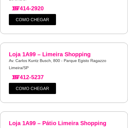
19
97414-2920
COMO CHEGAR
Loja 1A99 – Limeira Shopping
Av. Carlos Kuntz Busch, 800 - Parque Egisto Ragazzo
Limeira/SP
19
97412-5237
COMO CHEGAR
Loja 1A99 – Pátio Limeira Shopping