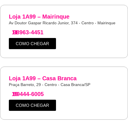
Loja 1A99 – Mairinque
Av Doutor Gaspar Ricardo Junior, 374 - Centro - Mairinque
11
98963-4451
COMO CHEGAR
Loja 1A99 – Casa Branca
Praça Barreto, 29 - Centro - Casa Branca/SP
19
99444-6005
COMO CHEGAR