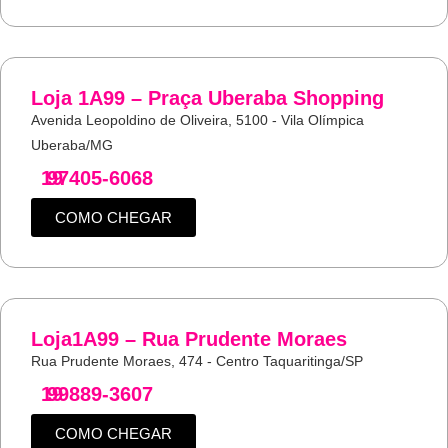
Loja 1A99 – Praça Uberaba Shopping
Avenida Leopoldino de Oliveira, 5100 - Vila Olímpica
Uberaba/MG
19
97405-6068
COMO CHEGAR
Loja1A99 – Rua Prudente Moraes
Rua Prudente Moraes, 474 - Centro Taquaritinga/SP
19
99889-3607
COMO CHEGAR