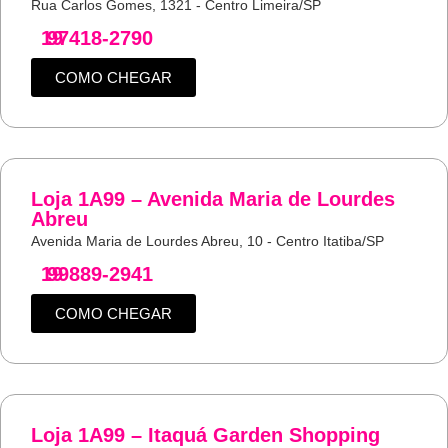
Rua Carlos Gomes, 1321 - Centro Limeira/SP
19
97418-2790
COMO CHEGAR
Loja 1A99 – Avenida Maria de Lourdes
Abreu
Avenida Maria de Lourdes Abreu, 10 - Centro Itatiba/SP
19
99889-2941
COMO CHEGAR
Loja 1A99 – Itaquá Garden Shopping