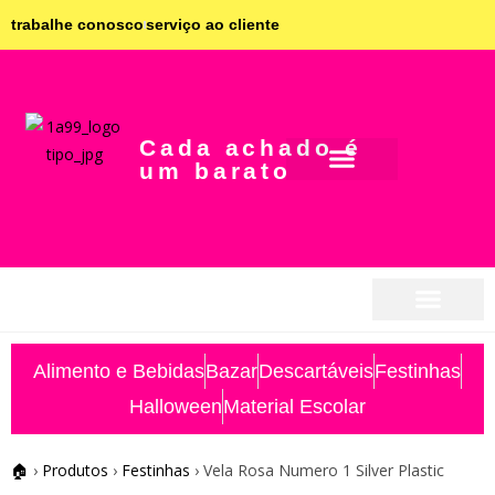
trabalhe conosco
serviço ao cliente
Cada achado é
um barato
seja parceiro
seja parceiro
Alimento e Bebidas
Bazar
Descartáveis
Festinhas
Halloween
Material Escolar
🏠
›
Produtos
›
Festinhas
›
Vela Rosa Numero 1 Silver Plastic