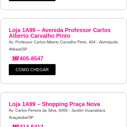
Loja 1A99 – Avenida Professor Carlos
Alberto Carvalho Pinto
Av. Professor Carlos Alberto Carvalho Pinto, 464 - Alvinópolis
Atibaia/SP
19
97405-8547
COMO CHEGAR
Loja 1A99 – Shopping Praça Nova
Av. Carlos Pereira da Silva, 6000 - Jardim Guanabara
Araçatuba/SP
19
97414-5412