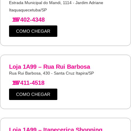
Estrada Municipal do Mandi, 1114 - Jardim Adriane
Itaquaquecetuba/SP
19
97402-4348
COMO CHEGAR
Loja 1A99 – Rua Rui Barbosa
Rua Rui Barbosa, 430 - Santa Cruz Itapira/SP
19
97411-4518
COMO CHEGAR
Loja 1A99 – Itapecerica Shopping