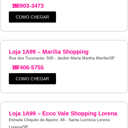
19
98903-3473
COMO CHEGAR
Loja 1A99 – Marilia Shopping
Rua dos Tucunarés, 500 - Jardim Maria Martha Marília/SP
19
97406-5755
COMO CHEGAR
Loja 1A99 – Ecco Vale Shopping Lorena
Estrada Chiquito de Aquino, 46 - Santa Lucrécia Lorena
Lorena/SP