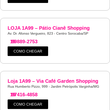
LOJA 1A99 – Pátio Cianê Shopping
Av. Dr. Afonso Vergueiro, 823 - Centro Sorocaba/SP
19
99889-2753
COMO CHEGAR
Loja 1A99 – Via Café Garden Shopping
Rua Humberto Pizzo, 999 - Jardim Petrópolis Varginha/MG
19
97416-4858
COMO CHEGAR