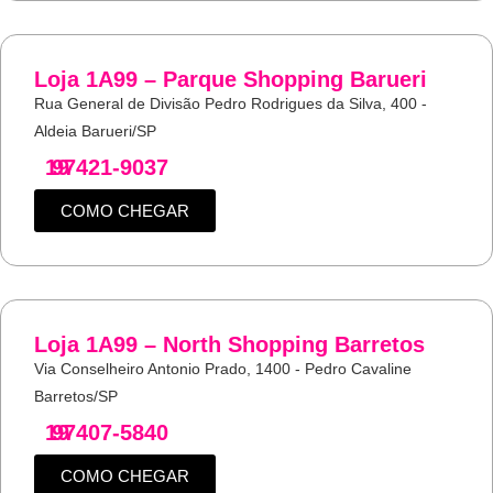
Loja 1A99 – Parque Shopping Barueri
Rua General de Divisão Pedro Rodrigues da Silva, 400 -
Aldeia Barueri/SP
19
97421-9037
COMO CHEGAR
Loja 1A99 – North Shopping Barretos
Via Conselheiro Antonio Prado, 1400 - Pedro Cavaline
Barretos/SP
19
97407-5840
COMO CHEGAR