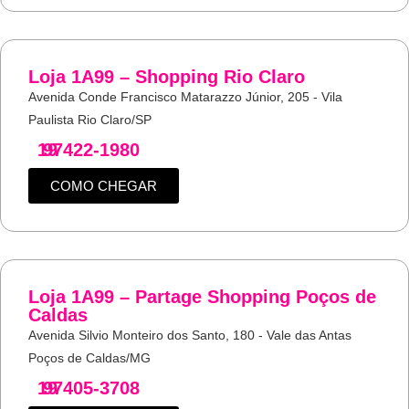
Loja 1A99 – Shopping Rio Claro
Avenida Conde Francisco Matarazzo Júnior, 205 - Vila
Paulista Rio Claro/SP
19
97422-1980
COMO CHEGAR
Loja 1A99 – Partage Shopping Poços de
Caldas
Avenida Silvio Monteiro dos Santo, 180 - Vale das Antas
Poços de Caldas/MG
19
97405-3708