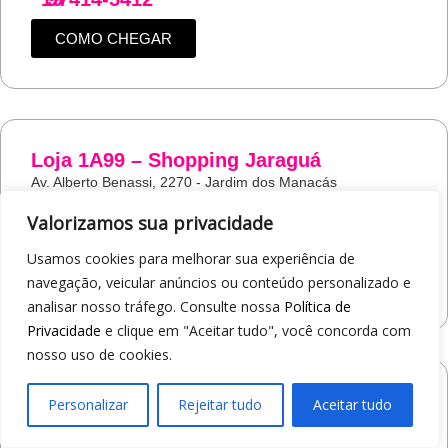
COMO CHEGAR
Loja 1A99 – Shopping Jaraguá
Av. Alberto Benassi, 2270 - Jardim dos Manacás
Araraquara/SP
Valorizamos sua privacidade
19
97412-5359
Usamos cookies para melhorar sua experiência de
COMO CHEGAR
navegação, veicular anúncios ou conteúdo personalizado e
analisar nosso tráfego. Consulte nossa
Política de
Privacidade
e clique em "Aceitar tudo", você concorda com
nosso uso de cookies.
Loja 1A99 – Avenida Monte Sião
Personalizar
Rejeitar tudo
Aceitar tudo
19
97421-9502