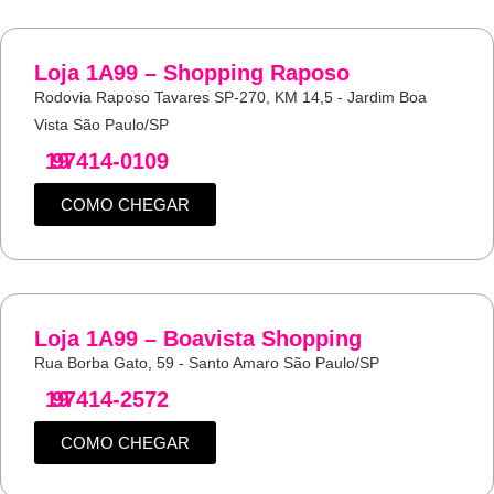
Loja 1A99 – Shopping Raposo
Rodovia Raposo Tavares SP-270, KM 14,5 - Jardim Boa
Vista São Paulo/SP
19
97414-0109
COMO CHEGAR
Loja 1A99 – Boavista Shopping
Rua Borba Gato, 59 - Santo Amaro São Paulo/SP
19
97414-2572
COMO CHEGAR