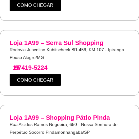
COMO CHEGAR
Loja 1A99 – Serra Sul Shopping
Rodovia Juscelino Kubitscheck BR-459, KM 107 - Ipiranga
Pouso Alegre/MG
19
97419-5224
COMO CHEGAR
Loja 1A99 – Shopping Pátio Pinda
Rua Alcides Ramos Nogueira, 650 - Nossa Senhora do
Perpétuo Socorro Pindamonhangaba/SP