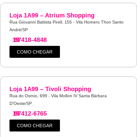
Loja 1A99 – Atrium Shopping
Rua Giovanni Battista Pirell, 155 - Vila Homero Thon Santo
André/SP
19
97418-4848
COMO CHEGAR
Loja 1A99 – Tivoli Shopping
Rua do Osmio, 699 - Vila Mollon IV Santa Bárbara
D'Oeste/SP
19
97412-6765
COMO CHEGAR