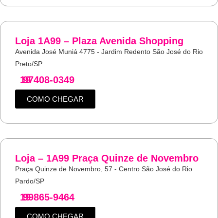
Loja 1A99 – Plaza Avenida Shopping
Avenida José Muniá 4775 - Jardim Redento São José do Rio
Preto/SP
19
97408-0349
COMO CHEGAR
Loja – 1A99 Praça Quinze de Novembro
Praça Quinze de Novembro, 57 - Centro São José do Rio
Pardo/SP
19
99865-9464
COMO CHEGAR