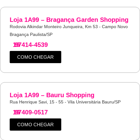
Loja 1A99 – Bragança Garden Shopping
Rodovia Alkindar Monteiro Junqueira, Km 53 - Campo Novo
Bragança Paulista/SP
19
97414-4539
COMO CHEGAR
Loja 1A99 – Bauru Shopping
Rua Henrique Savi, 15 - 55 - Vila Universitária Bauru/SP
19
97409-0517
COMO CHEGAR