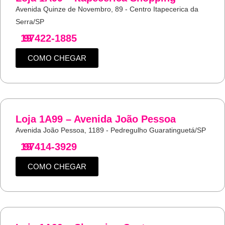
Avenida Quinze de Novembro, 89 - Centro Itapecerica da
Serra/SP
19
97422-1885
COMO CHEGAR
Loja 1A99 – Avenida João Pessoa
Avenida João Pessoa, 1189 - Pedregulho Guaratinguetá/SP
19
97414-3929
COMO CHEGAR