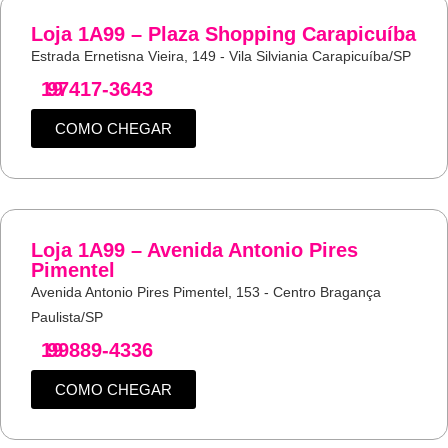
Loja 1A99 – Plaza Shopping Carapicuíba
Estrada Ernetisna Vieira, 149 - Vila Silviania Carapicuíba/SP
19
97417-3643
COMO CHEGAR
Loja 1A99 – Avenida Antonio Pires
Pimentel
Avenida Antonio Pires Pimentel, 153 - Centro Bragança
Paulista/SP
19
99889-4336
COMO CHEGAR