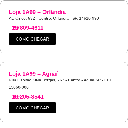
Loja 1A99 – Orlândia
Av. Cinco, 532 - Centro, Orlândia - SP, 14620-990
19
97809-4611
COMO CHEGAR
Loja 1A99 – Aguaí
Rua Capitão Silva Borges, 762 - Centro - Aguaí/SP - CEP
13860-000
19
99205-8541
COMO CHEGAR