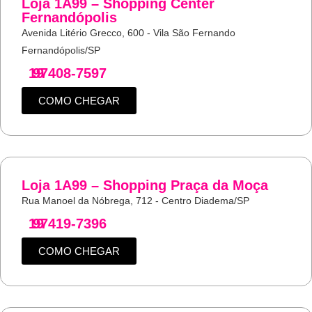
Loja 1A99 – Shopping Center
Fernandópolis
Avenida Litério Grecco, 600 - Vila São Fernando
Fernandópolis/SP
19
97408-7597
COMO CHEGAR
Loja 1A99 – Shopping Praça da Moça
Rua Manoel da Nóbrega, 712 - Centro Diadema/SP
19
97419-7396
COMO CHEGAR