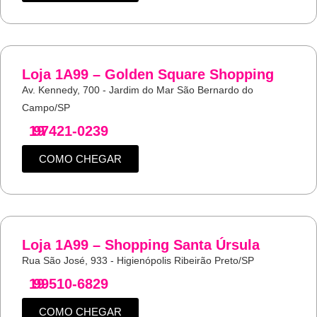
Loja 1A99 – Golden Square Shopping
Av. Kennedy, 700 - Jardim do Mar São Bernardo do
Campo/SP
19
97421-0239
COMO CHEGAR
Loja 1A99 – Shopping Santa Úrsula
Rua São José, 933 - Higienópolis Ribeirão Preto/SP
19
99510-6829
COMO CHEGAR