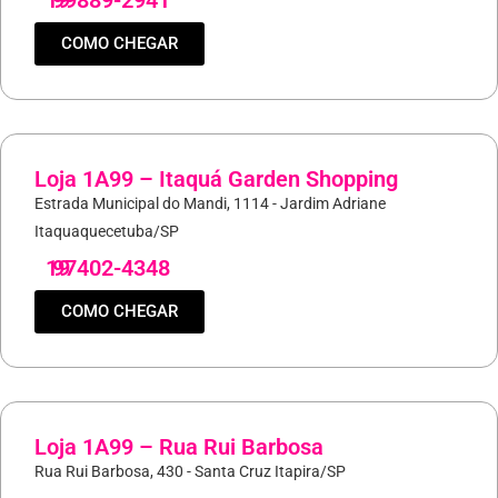
19
99889-2941
COMO CHEGAR
Loja 1A99 – Itaquá Garden Shopping
Estrada Municipal do Mandi, 1114 - Jardim Adriane
Itaquaquecetuba/SP
19
97402-4348
COMO CHEGAR
Loja 1A99 – Rua Rui Barbosa
Rua Rui Barbosa, 430 - Santa Cruz Itapira/SP