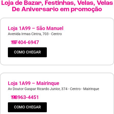
Loja de
Bazar
,
Festinhas
,
Velas
,
Velas
De Aniversario
em promoção
Loja 1A99 – São Manuel
Avenida Irmas Cintra, 703 - Centro
19
97404-6947
COMO CHEGAR
Loja 1A99 – Mairinque
Av Doutor Gaspar Ricardo Junior, 374 - Centro - Mairinque
11
98963-4451
COMO CHEGAR