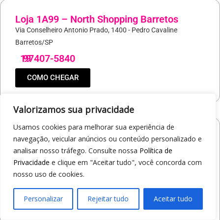
Loja 1A99 – North Shopping Barretos
Via Conselheiro Antonio Prado, 1400 - Pedro Cavaline
Barretos/SP
19
97407-5840
COMO CHEGAR
Valorizamos sua privacidade
Usamos cookies para melhorar sua experiência de
Loja 1A99 – Avenida Professor Carlos
navegação, veicular anúncios ou conteúdo personalizado e
Alberto Carvalho Pinto
analisar nosso tráfego. Consulte nossa
Política de
Av. Professor Carlos Alberto Carvalho Pinto, 464 - Alvinópolis
Privacidade
e clique em "Aceitar tudo", você concorda com
Atibaia/SP
nosso uso de cookies.
19
97405-8547
Personalizar
Rejeitar tudo
Aceitar tudo
COMO CHEGAR