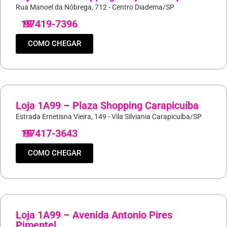
Rua Manoel da Nóbrega, 712 - Centro Diadema/SP
19
97419-7396
COMO CHEGAR
Loja 1A99 – Plaza Shopping Carapicuíba
Estrada Ernetisna Vieira, 149 - Vila Silviania Carapicuíba/SP
19
97417-3643
COMO CHEGAR
Loja 1A99 – Avenida Antonio Pires
Pimentel