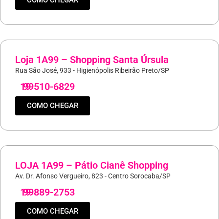
COMO CHEGAR
Loja 1A99 – Shopping Santa Úrsula
Rua São José, 933 - Higienópolis Ribeirão Preto/SP
19
99510-6829
COMO CHEGAR
LOJA 1A99 – Pátio Cianê Shopping
Av. Dr. Afonso Vergueiro, 823 - Centro Sorocaba/SP
19
99889-2753
COMO CHEGAR