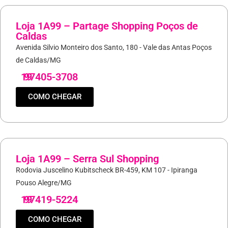
Loja 1A99 – Partage Shopping Poços de
Caldas
Avenida Silvio Monteiro dos Santo, 180 - Vale das Antas Poços
de Caldas/MG
19
97405-3708
COMO CHEGAR
Loja 1A99 – Serra Sul Shopping
Rodovia Juscelino Kubitscheck BR-459, KM 107 - Ipiranga
Pouso Alegre/MG
19
97419-5224
COMO CHEGAR