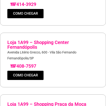
19
97414-3929
COMO CHEGAR
Loja 1A99 – Shopping Center
Fernandópolis
Avenida Litério Grecco, 600 - Vila São Fernando
Fernandópolis/SP
19
97408-7597
COMO CHEGAR
Loja 1A99 – Shopping Praça da Moça