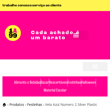
trabalhe conosco
serviço ao cliente
Cada achado é
um barato
Alimento e Bebidas
Bazar
Descartáveis
Festinhas
Halloween
Material Escolar
🏠
›
Produtos
›
Festinhas
›
Vela Azul Numero 2 Silver Plastic