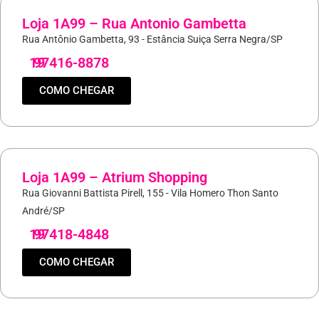
Loja 1A99 – Rua Antonio Gambetta
Rua Antônio Gambetta, 93 - Estância Suiça Serra Negra/SP
19
97416-8878
COMO CHEGAR
Loja 1A99 – Atrium Shopping
Rua Giovanni Battista Pirell, 155 - Vila Homero Thon Santo
André/SP
19
97418-4848
COMO CHEGAR