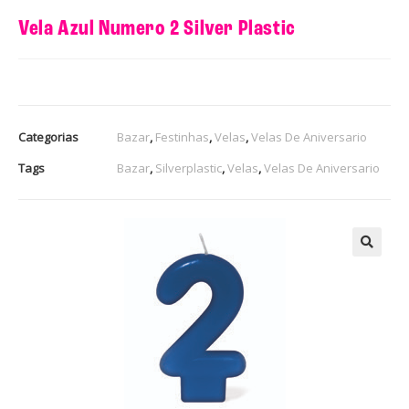
Vela Azul Numero 2 Silver Plastic
Categorias
Bazar
,
Festinhas
,
Velas
,
Velas De Aniversario
Tags
Bazar
,
Silverplastic
,
Velas
,
Velas De Aniversario
🔍