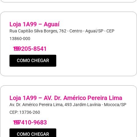
Loja 1A99 – Aguaí
Rua Capitão Silva Borges, 762 - Centro - Aguaí/SP - CEP
13860-000
19
99205-8541
COMO CHEGAR
Loja 1A99 – AV. Dr. Américo Pereira Lima
Av. Dr. Américo Pereira Lima, 493 Jardim Lavínia - Mococa/SP
CEP: 13736-260
19
97410-9683
COMO CHEGAR