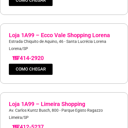
COMO CHEGAR
Loja 1A99 – Ecco Vale Shopping Lorena
Estrada Chiquito de Aquino, 46 - Santa Lucrécia Lorena
Lorena/SP
19
97414-2920
COMO CHEGAR
Loja 1A99 – Limeira Shopping
Av. Carlos Kuntz Busch, 800 - Parque Egisto Ragazzo
Limeira/SP
19
97412-5237