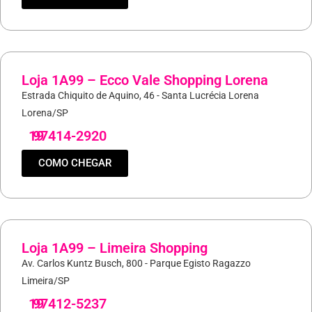
Loja 1A99 – Ecco Vale Shopping Lorena
Estrada Chiquito de Aquino, 46 - Santa Lucrécia Lorena
Lorena/SP
19
97414-2920
COMO CHEGAR
Loja 1A99 – Limeira Shopping
Av. Carlos Kuntz Busch, 800 - Parque Egisto Ragazzo
Limeira/SP
19
97412-5237