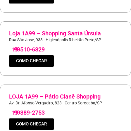
Loja 1A99 – Shopping Santa Úrsula
Rua São José, 933 - Higienópolis Ribeirão Preto/SP
19
99510-6829
COMO CHEGAR
LOJA 1A99 – Pátio Cianê Shopping
Av. Dr. Afonso Vergueiro, 823 - Centro Sorocaba/SP
19
99889-2753
COMO CHEGAR