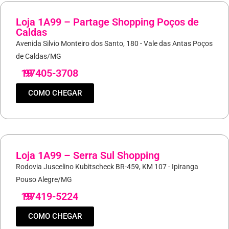
Loja 1A99 – Partage Shopping Poços de
Caldas
Avenida Silvio Monteiro dos Santo, 180 - Vale das Antas Poços
de Caldas/MG
19
97405-3708
COMO CHEGAR
Loja 1A99 – Serra Sul Shopping
Rodovia Juscelino Kubitscheck BR-459, KM 107 - Ipiranga
Pouso Alegre/MG
19
97419-5224
COMO CHEGAR