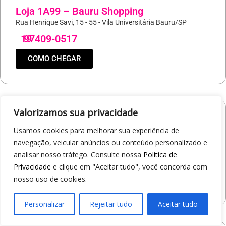
Loja 1A99 – Bauru Shopping
Rua Henrique Savi, 15 - 55 - Vila Universitária Bauru/SP
19
97409-0517
COMO CHEGAR
Valorizamos sua privacidade
Loja 1A99 – Parque Shopping Barueri
Usamos cookies para melhorar sua experiência de
Rua General de Divisão Pedro Rodrigues da Silva, 400 - Aldeia
navegação, veicular anúncios ou conteúdo personalizado e
Barueri/SP
analisar nosso tráfego. Consulte nossa
Política de
19
97421-9037
Privacidade
e clique em "Aceitar tudo", você concorda com
nosso uso de cookies.
COMO CHEGAR
Personalizar
Rejeitar tudo
Aceitar tudo