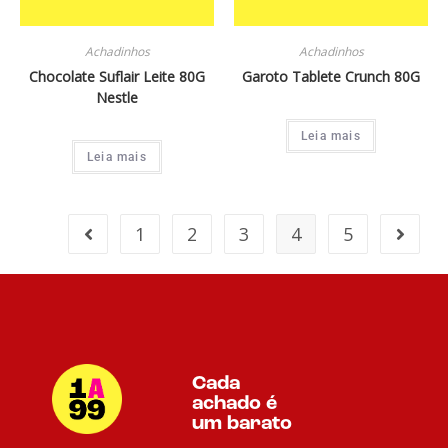
Achadinhos
Achadinhos
Chocolate Suflair Leite 80G
Garoto Tablete Crunch 80G
Nestle
Leia mais
Leia mais
1
2
3
4
5
Cada
achado é
um barato