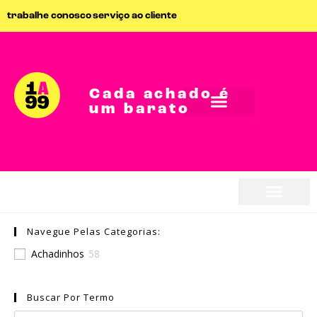
trabalhe conosco
serviço ao cliente
Cada achado é
um barato
seja parceiro
Navegue Pelas Categorias:
seja parceiro
Achadinhos
58
Buscar Por Termo