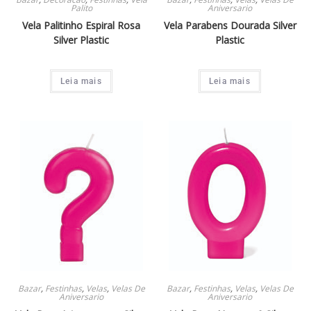
Palito
Aniversario
Vela Palitinho Espiral Rosa
Vela Parabens Dourada Silver
Silver Plastic
Plastic
Leia mais
Leia mais
Bazar
,
Festinhas
,
Velas
,
Velas De
Bazar
,
Festinhas
,
Velas
,
Velas De
Aniversario
Aniversario