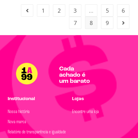
1
2
3
…
5
6
7
8
9
Cada
achado é
um barato
Institucional
Lojas
Nossa história
Encontre uma loja
Nova marca
Relatório de transparência e igualdade