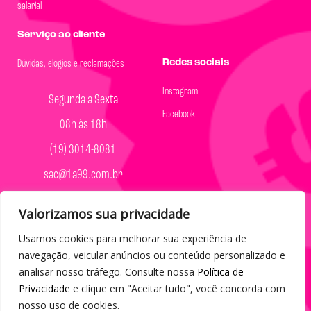
salarial
Serviço ao cliente
Redes sociais
Dúvidas, elogios e reclamações
Instagram
Segunda a Sexta
Facebook
08h às 18h
(19) 3014-8081
sac@1a99.com.br
Formas de pagamento
Valorizamos sua privacidade
Dinheiro e Pix
Usamos cookies para melhorar sua experiência de
navegação, veicular anúncios ou conteúdo personalizado e
analisar nosso tráfego. Consulte nossa
Política de
Privacidade
e clique em "Aceitar tudo", você concorda com
nosso uso de cookies.