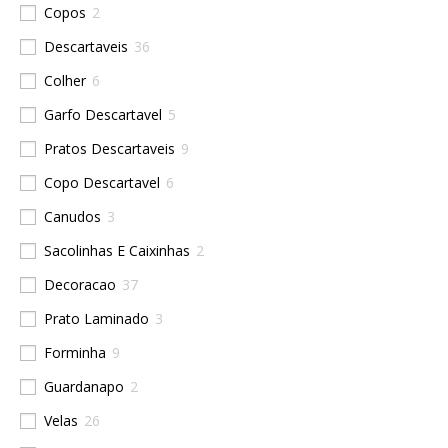
Copos
2
Descartaveis
36
Colher
6
Garfo Descartavel
5
Pratos Descartaveis
9
Copo Descartavel
6
Canudos
3
Sacolinhas E Caixinhas
2
Decoracao
37
Prato Laminado
3
Forminha
9
Guardanapo
2
Velas
26