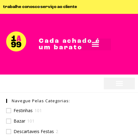
trabalhe conosco
serviço ao cliente
Cada achado é
um barato
Navegue Pelas Categorias:
Festinhas
101
Bazar
101
Descartaveis Festas
2