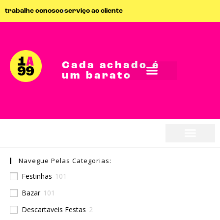
trabalhe conosco
serviço ao cliente
Cada achado é
um barato
seja parceiro
Navegue Pelas Categorias:
seja parceiro
Festinhas
101
Bazar
101
Descartaveis Festas
2