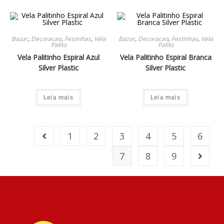
Bazar
,
Decoracao
,
Festinhas
,
Vela
Bazar
,
Decoracao
,
Festinhas
,
Vela
Palito
Palito
Vela Palitinho Espiral Azul
Vela Palitinho Espiral Branca
Silver Plastic
Silver Plastic
Leia mais
Leia mais
1
2
3
4
5
6
7
8
9