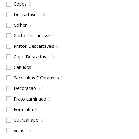
Copos
2
Descartaveis
36
Colher
6
Garfo Descartavel
5
Pratos Descartaveis
9
Copo Descartavel
6
Canudos
3
Sacolinhas E Caixinhas
2
Decoracao
37
Prato Laminado
3
Forminha
9
Guardanapo
2
Velas
26