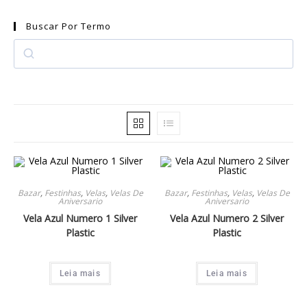
Velas De Aniversario
22
Buscar Por Termo
Talheres Descartaveis
3
Vela Estrelinha
1
Vela Palito
3
Vela Vulcao
4
Balao Metalizado
9
Faixa Decorativa
3
Lanca Confete
3
Decoracao Em Geral
2
Bazar
,
Festinhas
,
Velas
,
Velas De
Bazar
,
Festinhas
,
Velas
,
Velas De
Aniversario
Aniversario
Decoracao Mesa
4
Vela Azul Numero 1 Silver
Vela Azul Numero 2 Silver
Plastic
Plastic
Leia mais
Leia mais