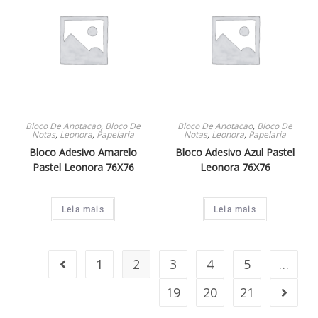
Bloco De Anotacao
,
Bloco De
Bloco De Anotacao
,
Bloco De
Notas
,
Leonora
,
Papelaria
Notas
,
Leonora
,
Papelaria
Bloco Adesivo Amarelo
Bloco Adesivo Azul Pastel
Pastel Leonora 76X76
Leonora 76X76
Leia mais
Leia mais
1
2
3
4
5
…
19
20
21