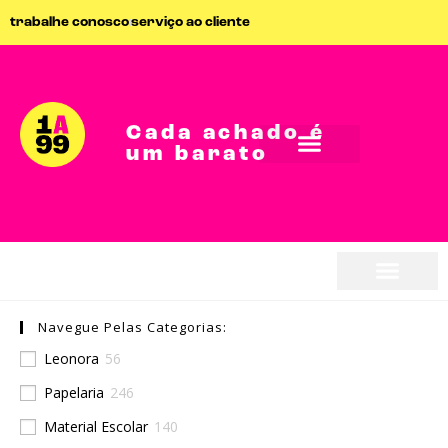
trabalhe conosco
serviço ao cliente
Cada achado é
um barato
Navegue Pelas Categorias:
Leonora
56
Papelaria
246
Material Escolar
140