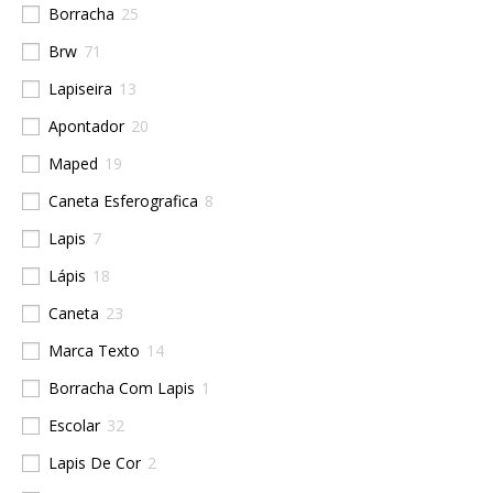
Borracha
25
Brw
71
Lapiseira
13
Apontador
20
Maped
19
Caneta Esferografica
8
Lapis
7
Lápis
18
Caneta
23
Marca Texto
14
Borracha Com Lapis
1
Escolar
32
Lapis De Cor
2