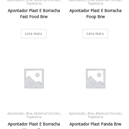
Lápis De Cor
10
Papelaria
Papelaria
Giz De Cera
5
Apontador Plast E Borracha
Apontador Plast E Borracha
Fast Food Brw
Poop Brw
Brinquedo
1
Massa De Modelar
4
Leia mais
Leia mais
Kit Escolar
4
Bloco De Notas
12
Bloco De Anotacao
9
Seanite
14
Mochilas Estojos E Lancheiras
14
Mochila
13
Mochila Costas
1
Cola Bastao
4
Apontador
,
Brw
,
Material Escolar
,
Apontador
,
Brw
,
Material Escolar
,
Papelaria
Papelaria
Regua
6
Apontador Plast E Borracha
Apontador Plast Panda Brw
Faber Castell
4