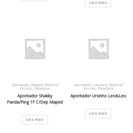
Leia mais
Bloco Adesivo
3
Cola Fita
1
Clipes
1
Gel
3
Make+
1
Dello
4
Apontador
,
Maped
,
Material
Apontador
,
Leonora
,
Material
Escolar
,
Papelaria
Escolar
,
Papelaria
Apontador Shakky
Apontador Ursinho Leo&Leo
Panda/Ping 1F C/Dep Maped
Leia mais
Leia mais