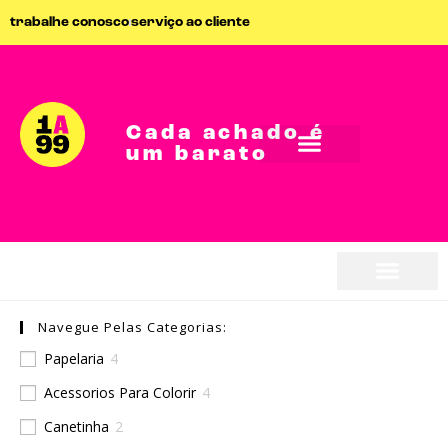
trabalhe conosco
serviço ao cliente
Cada achado é
um barato
Navegue Pelas Categorias:
Papelaria
4
Acessorios Para Colorir
4
Canetinha
2