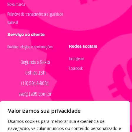
Nova marca
Relatório de transparência e igualdade
salarial
Serviço ao cliente
Redes sociais
Dúvidas, elogios e reclamações
Instagram
Segunda a Sexta
Facebook
08h às 18h
(19) 3014-8081
sac@1a99.com.br
Formas de pagamento
Valorizamos sua privacidade
Dinheiro e Pix
Usamos cookies para melhorar sua experiência de
navegação, veicular anúncios ou conteúdo personalizado e