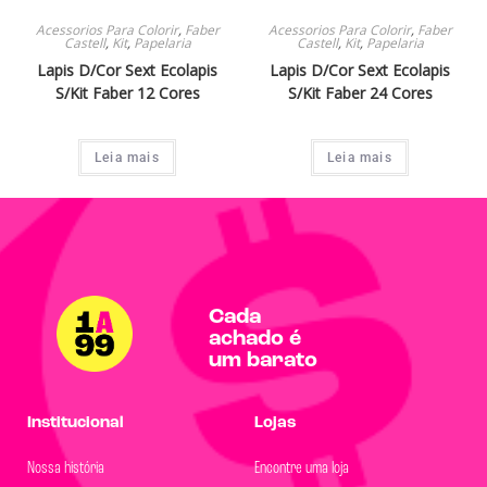
Acessorios Para Colorir
,
Faber
Acessorios Para Colorir
,
Faber
Castell
,
Kit
,
Papelaria
Castell
,
Kit
,
Papelaria
Lapis D/Cor Sext Ecolapis
Lapis D/Cor Sext Ecolapis
S/Kit Faber 12 Cores
S/Kit Faber 24 Cores
Leia mais
Leia mais
Cada
achado é
um barato
Institucional
Lojas
Nossa história
Encontre uma loja