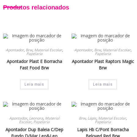
Produtos relacionados
Apontador
,
Brw
,
Material Escolar
,
Apontador
,
Brw
,
Material Escolar
,
Papelaria
Papelaria
Apontador Plast E Borracha
Apontador Plast Raptors Magic
Fast Food Brw
Brw
Leia mais
Leia mais
Apontador
,
Leonora
,
Material
Brw
,
Lápis
,
Material Escolar
,
Escolar
,
Papelaria
Papelaria
Apontador Dup Baleia C/Dep
Lapis Hb C/Pont Borracha
Fundo D/Mar Leo&Leo
Beloved Red Brw