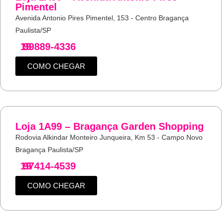
Pimentel
Avenida Antonio Pires Pimentel, 153 - Centro Bragança
Paulista/SP
19
99889-4336
COMO CHEGAR
Loja 1A99 – Bragança Garden Shopping
Rodovia Alkindar Monteiro Junqueira, Km 53 - Campo Novo
Bragança Paulista/SP
19
97414-4539
COMO CHEGAR