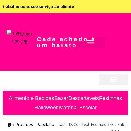
trabalhe conosco
serviço ao cliente
Cada achado é
um barato
seja parceiro
seja parceiro
Alimento e Bebidas
Bazar
Descartáveis
Festinhas
Halloween
Material Escolar
🏠
›
Produtos
›
Papelaria
›
Lapis D/Cor Sext Ecolapis S/Kit Faber