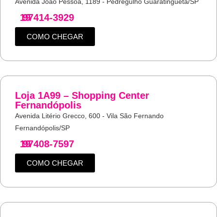
Avenida João Pessoa, 1189 - Pedregulho Guaratinguetá/SP
19
97414-3929
COMO CHEGAR
Loja 1A99 – Shopping Center
Fernandópolis
Avenida Litério Grecco, 600 - Vila São Fernando
Fernandópolis/SP
19
97408-7597
COMO CHEGAR