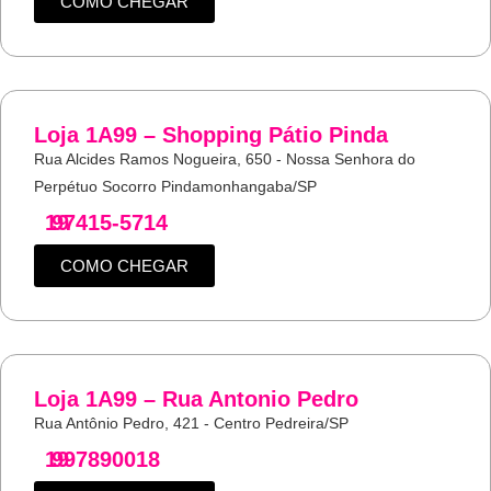
COMO CHEGAR
Loja 1A99 – Shopping Pátio Pinda
Rua Alcides Ramos Nogueira, 650 - Nossa Senhora do
Perpétuo Socorro Pindamonhangaba/SP
19
97415-5714
COMO CHEGAR
Loja 1A99 – Rua Antonio Pedro
Rua Antônio Pedro, 421 - Centro Pedreira/SP
19
997890018