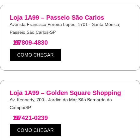
Loja 1A99 – Passeio São Carlos
Avenida Francisco Pereira Lopes, 1701 - Santa Mônica,
Passeio São Carlos-SP
19
97809-4830
COMO CHEGAR
Loja 1A99 – Golden Square Shopping
Av. Kennedy, 700 - Jardim do Mar São Bernardo do
Campo/SP
19
97421-0239
COMO CHEGAR