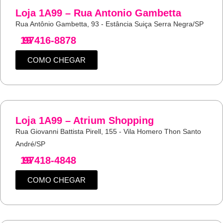
Loja 1A99 – Rua Antonio Gambetta
Rua Antônio Gambetta, 93 - Estância Suiça Serra Negra/SP
19
97416-8878
COMO CHEGAR
Loja 1A99 – Atrium Shopping
Rua Giovanni Battista Pirell, 155 - Vila Homero Thon Santo
André/SP
19
97418-4848
COMO CHEGAR