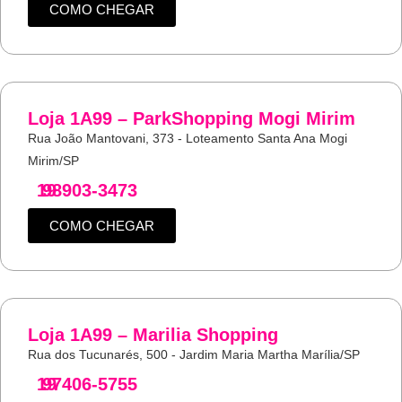
COMO CHEGAR
Loja 1A99 – ParkShopping Mogi Mirim
Rua João Mantovani, 373 - Loteamento Santa Ana Mogi
Mirim/SP
19
98903-3473
COMO CHEGAR
Loja 1A99 – Marilia Shopping
Rua dos Tucunarés, 500 - Jardim Maria Martha Marília/SP
19
97406-5755