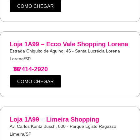
COMO CHEGAR
Loja 1A99 – Ecco Vale Shopping Lorena
Estrada Chiquito de Aquino, 46 - Santa Lucrécia Lorena
Lorena/SP
19
97414-2920
COMO CHEGAR
Loja 1A99 – Limeira Shopping
Av. Carlos Kuntz Busch, 800 - Parque Egisto Ragazzo
Limeira/SP