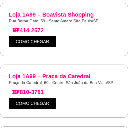
Loja 1A99 – Boavista Shopping
Rua Borba Gato, 59 - Santo Amaro São Paulo/SP
19
97414-2572
COMO CHEGAR
Loja 1A99 – Praça da Catedral
Praça da Catedral, 60 - Centro São João da Boa Vista/SP
19
97810-3781
COMO CHEGAR