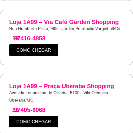
Loja 1A99 – Via Café Garden Shopping
Rua Humberto Pizzo, 999 - Jardim Petrópolis Varginha/MG
19
97416-4858
COMO CHEGAR
Loja 1A99 – Praça Uberaba Shopping
Avenida Leopoldino de Oliveira, 5100 - Vila Olímpica
Uberaba/MG
19
97405-6068
COMO CHEGAR