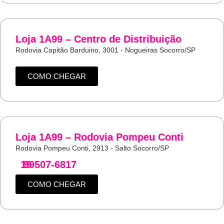
Loja 1A99 – Centro de Distribuição
Rodovia Capitão Barduino, 3001 - Nogueiras Socorro/SP
COMO CHEGAR
Loja 1A99 – Rodovia Pompeu Conti
Rodovia Pompeu Conti, 2913 - Salto Socorro/SP
19
99507-6817
COMO CHEGAR