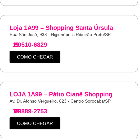
Loja 1A99 – Shopping Santa Úrsula
Rua São José, 933 - Higienópolis Ribeirão Preto/SP
19
99510-6829
COMO CHEGAR
LOJA 1A99 – Pátio Cianê Shopping
Av. Dr. Afonso Vergueiro, 823 - Centro Sorocaba/SP
19
99889-2753
COMO CHEGAR