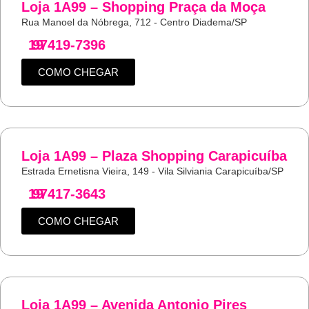
Loja 1A99 – Shopping Praça da Moça
Rua Manoel da Nóbrega, 712 - Centro Diadema/SP
19
97419-7396
COMO CHEGAR
Loja 1A99 – Plaza Shopping Carapicuíba
Estrada Ernetisna Vieira, 149 - Vila Silviania Carapicuíba/SP
19
97417-3643
COMO CHEGAR
Loja 1A99 – Avenida Antonio Pires