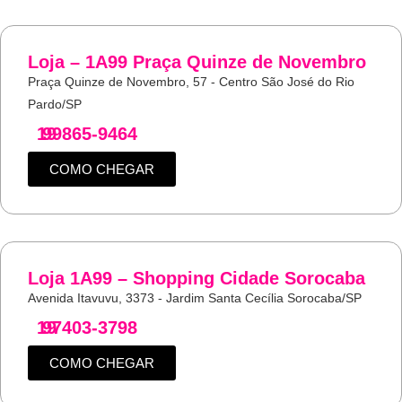
Loja – 1A99 Praça Quinze de Novembro
Praça Quinze de Novembro, 57 - Centro São José do Rio
Pardo/SP
19
99865-9464
COMO CHEGAR
Loja 1A99 – Shopping Cidade Sorocaba
Avenida Itavuvu, 3373 - Jardim Santa Cecília Sorocaba/SP
19
97403-3798
COMO CHEGAR