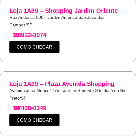
Loja 1A99 – Shopping Jardim Oriente
Rua Andorra, 500 - Jardim América São José dos
Campos/SP
19
98912-3074
COMO CHEGAR
Loja 1A99 – Plaza Avenida Shopping
Avenida José Muniá 4775 - Jardim Redento São José do Rio
Preto/SP
19
97408-0349
COMO CHEGAR