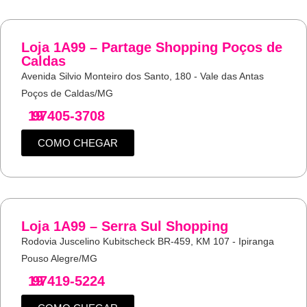
Loja 1A99 – Partage Shopping Poços de
Caldas
Avenida Silvio Monteiro dos Santo, 180 - Vale das Antas
Poços de Caldas/MG
19
97405-3708
COMO CHEGAR
Loja 1A99 – Serra Sul Shopping
Rodovia Juscelino Kubitscheck BR-459, KM 107 - Ipiranga
Pouso Alegre/MG
19
97419-5224