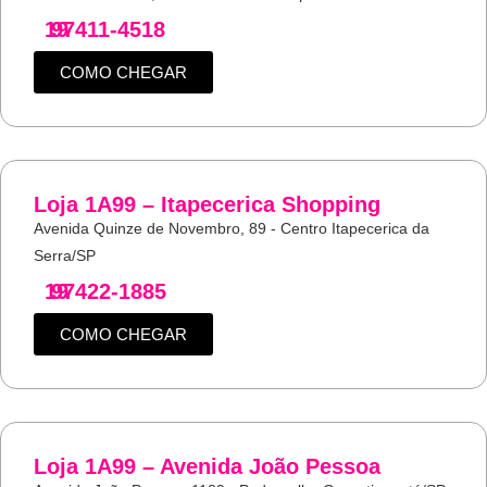
19
97411-4518
COMO CHEGAR
Loja 1A99 – Itapecerica Shopping
Avenida Quinze de Novembro, 89 - Centro Itapecerica da
Serra/SP
19
97422-1885
COMO CHEGAR
Loja 1A99 – Avenida João Pessoa