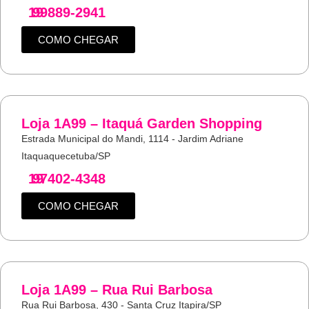
19
99889-2941
COMO CHEGAR
Loja 1A99 – Itaquá Garden Shopping
Estrada Municipal do Mandi, 1114 - Jardim Adriane
Itaquaquecetuba/SP
19
97402-4348
COMO CHEGAR
Loja 1A99 – Rua Rui Barbosa
Rua Rui Barbosa, 430 - Santa Cruz Itapira/SP