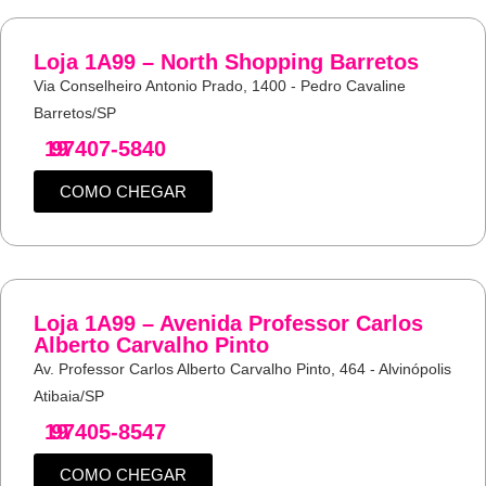
Loja 1A99 – North Shopping Barretos
Via Conselheiro Antonio Prado, 1400 - Pedro Cavaline
Barretos/SP
19
97407-5840
COMO CHEGAR
Loja 1A99 – Avenida Professor Carlos
Alberto Carvalho Pinto
Av. Professor Carlos Alberto Carvalho Pinto, 464 - Alvinópolis
Atibaia/SP
19
97405-8547
COMO CHEGAR