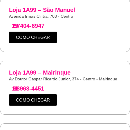
Loja 1A99 – São Manuel
Avenida Irmas Cintra, 703 - Centro
19
97404-6947
COMO CHEGAR
Loja 1A99 – Mairinque
Av Doutor Gaspar Ricardo Junior, 374 - Centro - Mairinque
11
98963-4451
COMO CHEGAR