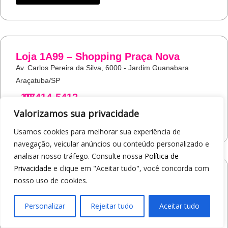
Loja 1A99 – Shopping Praça Nova
Av. Carlos Pereira da Silva, 6000 - Jardim Guanabara
Araçatuba/SP
19
97414-5412
Valorizamos sua privacidade
COMO CHEGAR
Usamos cookies para melhorar sua experiência de
navegação, veicular anúncios ou conteúdo personalizado e
analisar nosso tráfego. Consulte nossa
Política de
Privacidade
e clique em "Aceitar tudo", você concorda com
Loja 1A99 – Shopping Jaraguá
nosso uso de cookies.
Av. Alberto Benassi, 2270 - Jardim dos Manacás
Araraquara/SP
Personalizar
Rejeitar tudo
Aceitar tudo
19
97412-5359