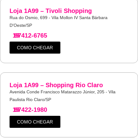
Loja 1A99 – Tivoli Shopping
Rua do Osmio, 699 - Vila Mollon IV Santa Bárbara
D'Oeste/SP
19
97412-6765
COMO CHEGAR
Loja 1A99 – Shopping Rio Claro
Avenida Conde Francisco Matarazzo Júnior, 205 - Vila
Paulista Rio Claro/SP
19
97422-1980
COMO CHEGAR