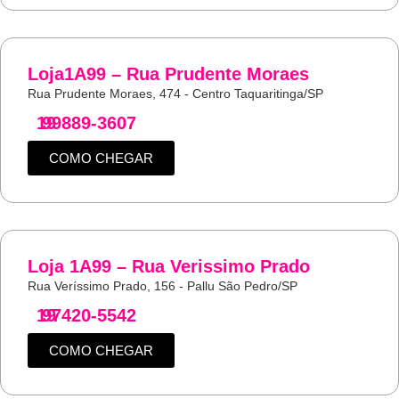
Loja1A99 – Rua Prudente Moraes
Rua Prudente Moraes, 474 - Centro Taquaritinga/SP
19
99889-3607
COMO CHEGAR
Loja 1A99 – Rua Verissimo Prado
Rua Veríssimo Prado, 156 - Pallu São Pedro/SP
19
97420-5542
COMO CHEGAR