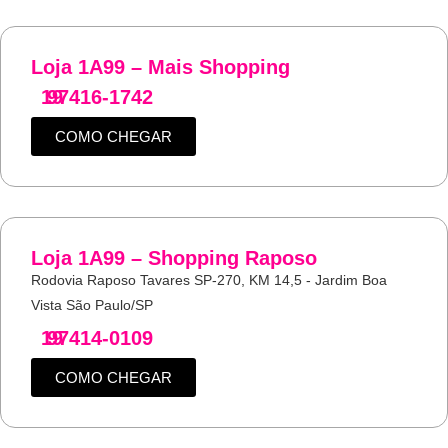
Loja 1A99 – Mais Shopping
19
97416-1742
COMO CHEGAR
Loja 1A99 – Shopping Raposo
Rodovia Raposo Tavares SP-270, KM 14,5 - Jardim Boa
Vista São Paulo/SP
19
97414-0109
COMO CHEGAR