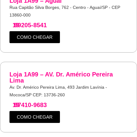
Loja 1A99 – Aguaí
Rua Capitão Silva Borges, 762 - Centro - Aguaí/SP - CEP
13860-000
19
99205-8541
COMO CHEGAR
Loja 1A99 – AV. Dr. Américo Pereira
Lima
Av. Dr. Américo Pereira Lima, 493 Jardim Lavínia -
Mococa/SP CEP: 13736-260
19
97410-9683
COMO CHEGAR