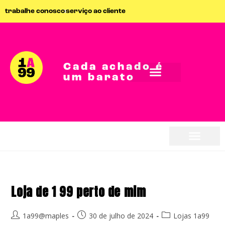
trabalhe conosco
serviço ao cliente
Cada achado é
um barato
seja parceiro
seja parceiro
Loja de 1 99 perto de mim
1a99@maples
30 de julho de 2024
Lojas 1a99