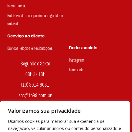
Nova marca
Relatório de transparência e igualdade
salarial
Serviço ao cliente
Redes sociais
Dúvidas, elogios e reclamações
Instagram
Segunda a Sexta
Facebook
08h às 18h
(19) 3014-8081
sac@1a99.com.br
Formas de pagamento
Valorizamos sua privacidade
Usamos cookies para melhorar sua experiência de
Dinheiro e Pix
navegação, veicular anúncios ou conteúdo personalizado e