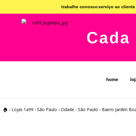
trabalhe conosco
serviço ao cliente
Cada 
home
lo
🏠
›
Lojas 1a99
›
São Paulo
›
Cidade - São Paulo
›
Bairro Jardim Boa