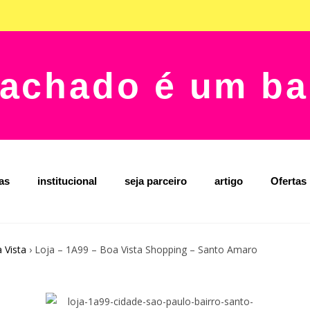
achado é um ba
jas
institucional
seja parceiro
artigo
Ofertas
 Vista
›
Loja – 1A99 – Boa Vista Shopping – Santo Amaro