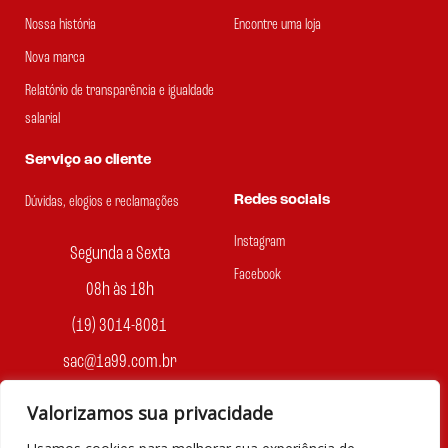
Nossa história
Encontre uma loja
Nova marca
Relatório de transparência e igualdade
salarial
Serviço ao cliente
Redes sociais
Dúvidas, elogios e reclamações
Instagram
Segunda a Sexta
Facebook
08h às 18h
(19) 3014-8081
sac@1a99.com.br
Formas de pagamento
Valorizamos sua privacidade