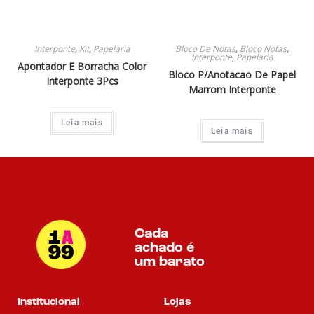
Interponte
,
Kit
,
Papelaria
Bloco De Notas
,
Bloco Notas
,
Interponte
,
Papelaria
Apontador E Borracha Color
Bloco P/Anotacao De Papel
Interponte 3Pcs
Marrom Interponte
Leia mais
Leia mais
Cada
achado é
um barato
Institucional
Lojas