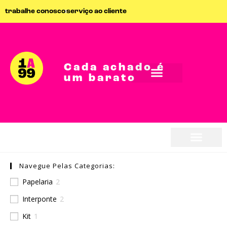
trabalhe conosco
serviço ao cliente
Cada achado é
um barato
seja parceiro
Navegue Pelas Categorias:
seja parceiro
Papelaria
2
Interponte
2
Kit
1