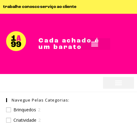
trabalhe conosco
serviço ao cliente
Cada achado é
um barato
Navegue Pelas Categorias:
Brinquedos
2
Criatividade
2