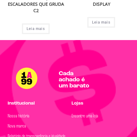
ESCALADORES QUE GRUDA
DISPLAY
C2
Leia mais
Leia mais
Cada
achado é
um barato
Institucional
Lojas
Nossa história
Encontre uma loja
Nova marca
Relatório de transparência e igualdade