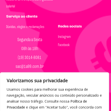
salarial
Serviço ao cliente
Redes sociais
Dúvidas, elogios e reclamações
Instagram
Segunda a Sexta
Facebook
08h às 18h
(19) 3014-8081
sac@1a99.com.br
Formas de pagamento
Valorizamos sua privacidade
Dinheiro e Pix
Usamos cookies para melhorar sua experiência de
navegação, veicular anúncios ou conteúdo personalizado e
analisar nosso tráfego. Consulte nossa
Política de
Privacidade
e clique em "Aceitar tudo", você concorda com