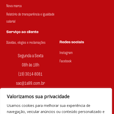
Nova marca
Relatório de transparência e igualdade
salarial
Serviço ao cliente
Redes sociais
Dúvidas, elogios e reclamações
Instagram
Segunda a Sexta
Facebook
08h às 18h
(19) 3014-8081
sac@1a99.com.br
Formas de pagamento
Valorizamos sua privacidade
Usamos cookies para melhorar sua experiência de
Dinheiro e Pix
navegação, veicular anúncios ou conteúdo personalizado e