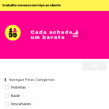
trabalhe conosco
serviço ao cliente
Cada achado é
um barato
seja parceiro
Navegue Pelas Categorias:
seja parceiro
Festinhas
1
Bazar
1
Descartaveis
1