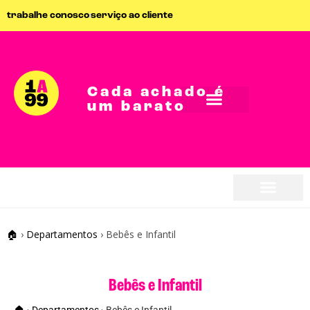
trabalhe conosco
serviço ao cliente
Cada achado é
um barato
🏠
›
Departamentos
›
Bebês e Infantil
Bebês e Infantil
🏠
›
Departamentos
›
Bebês e Infantil