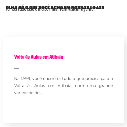
OLHA SÓ O QUE VOCÊ ACHA EM NOSSAS LOJAS
Temos tudo isso e muito mais. Vem visitar a gente.
Volta às Aulas em Atibaia
Na 1A99, você encontra tudo o que precisa para a
Volta às Aulas em Atibaia, com uma grande
variedade de…