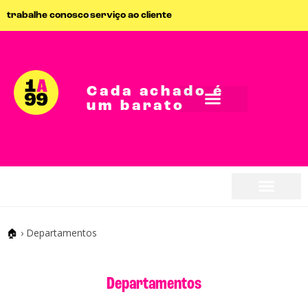
trabalhe conosco
serviço ao cliente
Cada achado é
um barato
🏠
›
Departamentos
Departamentos