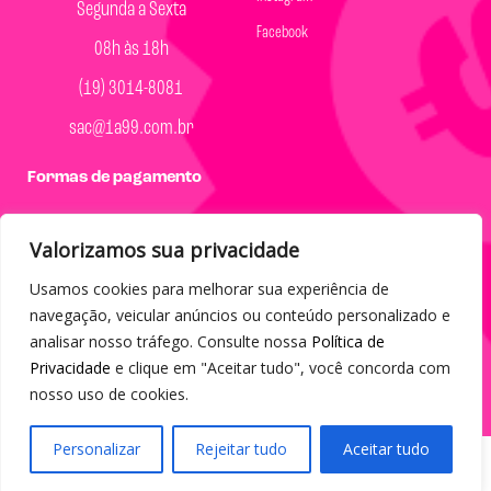
Segunda a Sexta
Facebook
08h às 18h
(19) 3014-8081
sac@1a99.com.br
Formas de pagamento
Dinheiro e Pix
Valorizamos sua privacidade
Usamos cookies para melhorar sua experiência de
navegação, veicular anúncios ou conteúdo personalizado e
analisar nosso tráfego. Consulte nossa
Política de
© 2023 por Agência Maples. Loja 1A99 Cada achado é um barato
Privacidade
e clique em "Aceitar tudo", você concorda com
– Todos os direitos reservados.
nosso uso de cookies.
Personalizar
Rejeitar tudo
Aceitar tudo