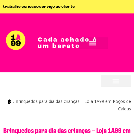
trabalhe conosco
serviço ao cliente
Cada achado é
um barato
seja parceiro
seja parceiro
🏠
›
Brinquedos para dia das crianças – Loja 1A99 em Poços de
Caldas
Brinquedos para dia das crianças – Loja 1A99 em