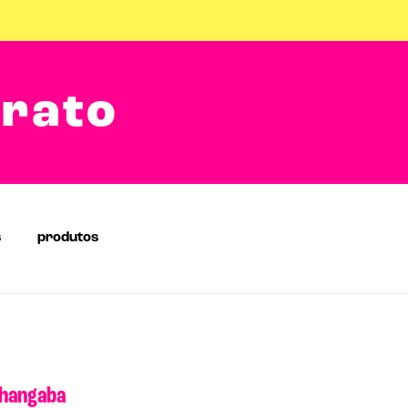
arato
s
produtos
nhangaba