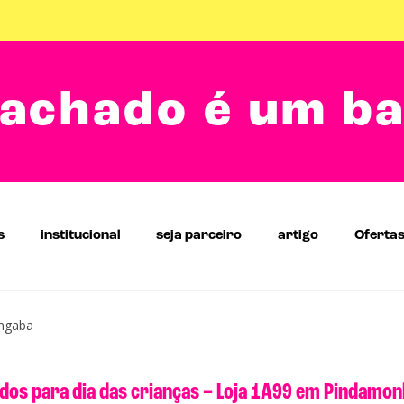
achado é um b
s
institucional
seja parceiro
artigo
Oferta
angaba
dos para dia das crianças – Loja 1A99 em Pindamo