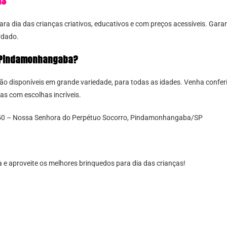
is
a dia das crianças criativos, educativos e com preços acessíveis. Garan
rdado.
m Pindamonhangaba?
tão disponíveis em grande variedade, para todas as idades. Venha confe
s com escolhas incríveis.
650 – Nossa Senhora do Perpétuo Socorro, Pindamonhangaba/SP
a e aproveite os melhores brinquedos para dia das crianças!