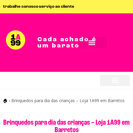
trabalhe conosco
serviço ao cliente
Cada achado é
um barato
seja parceiro
seja parceiro
🏠
›
Brinquedos para dia das crianças – Loja 1A99 em Barretos
Brinquedos para dia das crianças – Loja 1A99 em
Barretos