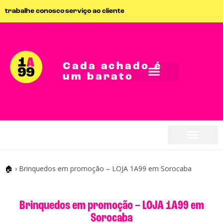
trabalhe conosco
serviço ao cliente
Cada achado é
um barato
seja parceiro
seja parceiro
🏠
›
Brinquedos em promoção – LOJA 1A99 em Sorocaba
Brinquedos em promoção – LOJA 1A99 em
Sorocaba