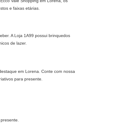
no Ecco Vale Shopping em Lorena, os
tos e faixas etárias.
ceber. A Loja 1A99 possui brinquedos
cos de lazer.
ão destaque em Lorena. Conte com nossa
iativos para presente.
 presente.