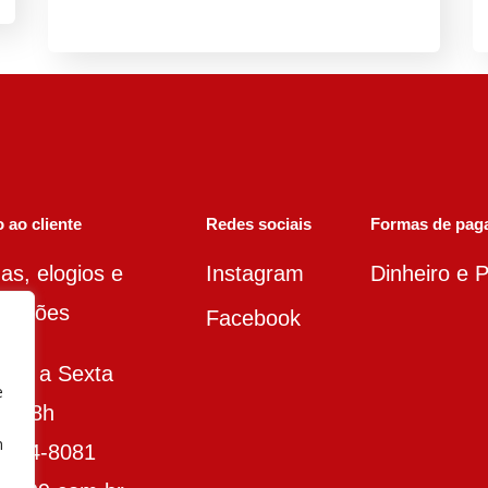
 ao cliente
Redes sociais
Formas de pag
as, elogios e
Instagram
Dinheiro e P
amações
Facebook
nda a Sexta
e
às 18h
m
3014-8081