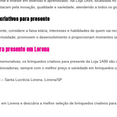
ente é investir em diversão e aprendizado. Na Loja 1A99, localizada 
stacam pela inovação, qualidade e variedade, atendendo a todos os gos
criativos para presente
nte, considere a faixa etária, interesses e habilidades de quem vai re
curiosidade, promovem o desenvolvimento e proporcionam momentos úni
ara presente em Lorena
comemorativas, os brinquedos criativos para presente da Loja 1A99 s
e inovadoras, sempre com o melhor preço e variedade em brinquedos cr
6 – Santa Lucrécia Lorena, Lorena/SP
g em Lorena e descubra a melhor seleção de brinquedos criativos para