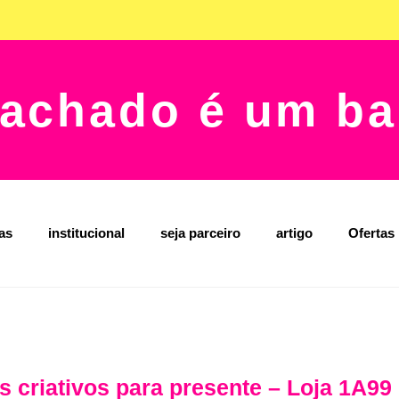
achado é um ba
jas
institucional
seja parceiro
artigo
Ofertas
 criativos para presente – Loja 1A9