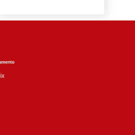
amento
ix