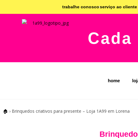
trabalhe conosco
serviço ao cliente
Cada 
home
lo
🏠
›
Brinquedos criativos para presente – Loja 1A99 em Lorena
Brinquedos