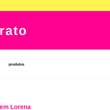
rato
produtos
9 em Lorena