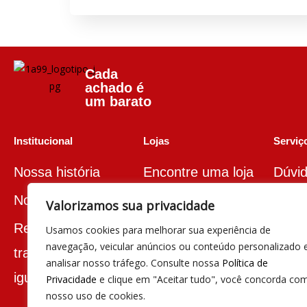
Cada
achado é
um barato
Institucional
Lojas
Serviço
Nossa história
Encontre uma loja
Dúvid
recl
Nova marca
Valorizamos sua privacidade
Relatório de
Usamos cookies para melhorar sua experiência de
Segu
navegação, veicular anúncios ou conteúdo personalizado 
transparência e
08h 
analisar nosso tráfego. Consulte nossa
Política de
igualdade salarial
Privacidade
e clique em "Aceitar tudo", você concorda co
(19) 
nosso uso de cookies.