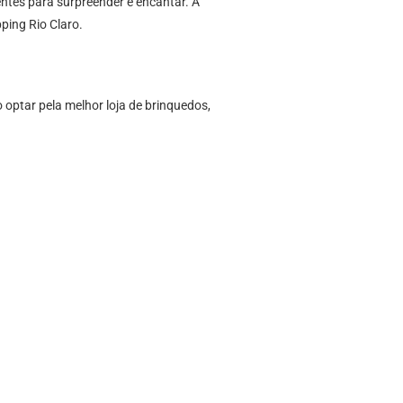
entes para surpreender e encantar. A
ping Rio Claro.
optar pela melhor loja de brinquedos,