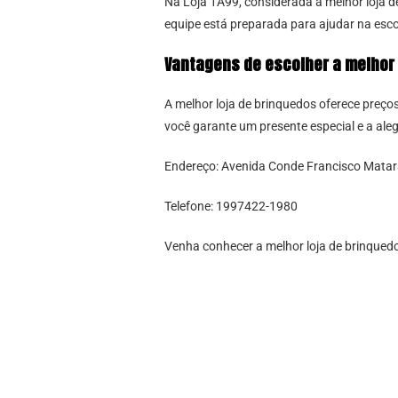
Na Loja 1A99, considerada a melhor loja de
equipe está preparada para ajudar na esco
Vantagens de escolher a melhor 
A melhor loja de brinquedos oferece preço
você garante um presente especial e a aleg
Endereço: Avenida Conde Francisco Mataraz
Telefone: 1997422-1980
Venha conhecer a melhor loja de brinqued