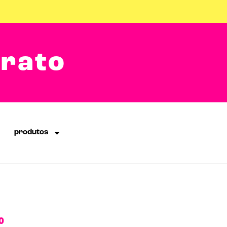
arato
produtos
o