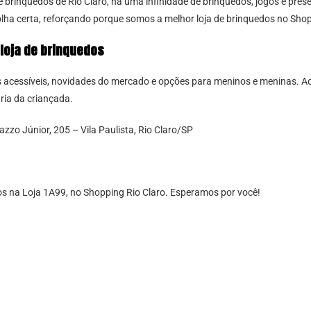
 brinquedos de Rio Claro, há uma infinidade de brinquedos, jogos e pres
lha certa, reforçando porque somos a melhor loja de brinquedos no Shop
loja de brinquedos
s acessíveis, novidades do mercado e opções para meninos e meninas. Ao 
ria da criançada.
zo Júnior, 205 – Vila Paulista, Rio Claro/SP
os na Loja 1A99, no Shopping Rio Claro. Esperamos por você!