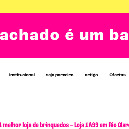
achado é um b
institucional
seja parceiro
artigo
Ofertas
A melhor loja de brinquedos – Loja 1A99 em Rio Clar