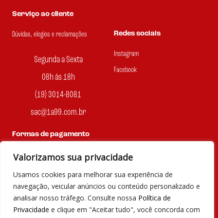
Serviço ao cliente
Redes sociais
Dúvidas, elogios e reclamações
Instagram
Segunda a Sexta
Facebook
08h às 18h
(19) 3014-8081
sac@1a99.com.br
Formas de pagamento
Valorizamos sua privacidade
Dinheiro e Pix
Usamos cookies para melhorar sua experiência de
navegação, veicular anúncios ou conteúdo personalizado e
analisar nosso tráfego. Consulte nossa
Política de
© 2023 por Agência Maples. Loja 1A99 Cada achado é um barato
Privacidade
e clique em "Aceitar tudo", você concorda com