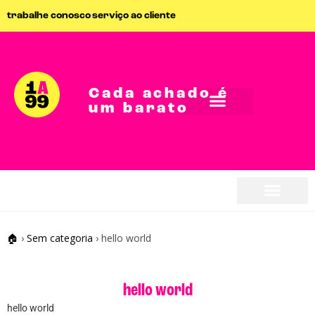
trabalhe conosco
serviço ao cliente
Cada achado é
um barato
seja parceiro
seja parceiro
🏠
›
Sem categoria
›
hello world
hello world
hello world