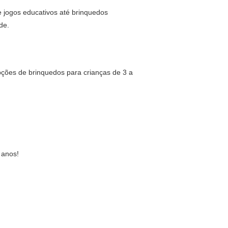
 jogos educativos até brinquedos
de.
pções de brinquedos para crianças de 3 a
 anos!