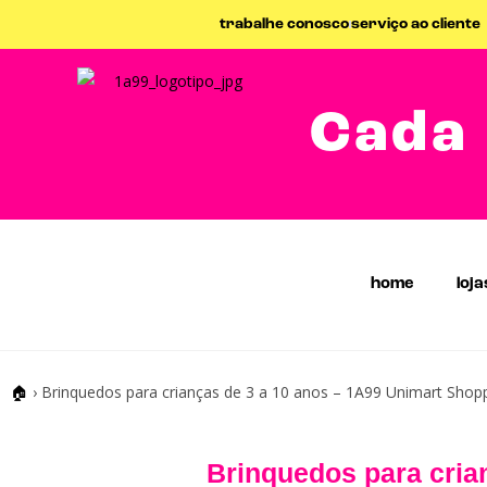
trabalhe conosco
serviço ao cliente
Cada 
home
loja
🏠
›
Brinquedos para crianças de 3 a 10 anos – 1A99 Unimart Sho
Brinquedos para cria