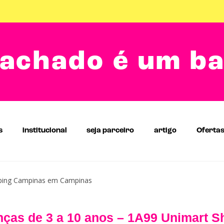
achado é um b
s
institucional
seja parceiro
artigo
Oferta
pping Campinas em Campinas
nças de 3 a 10 anos – 1A99 Unimart