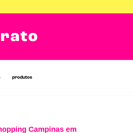
arato
s
produtos
 Shopping Campinas em