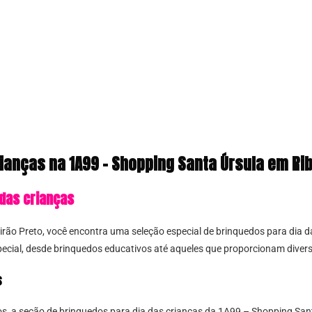
ianças na 1A99 – Shopping Santa Úrsula em Rib
 das crianças
ão Preto, você encontra uma seleção especial de brinquedos para dia da
ecial, desde brinquedos educativos até aqueles que proporcionam divers
s
os, a seção de brinquedos para dia das crianças da 1A99 – Shopping Santa