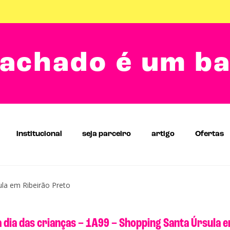
achado é um b
institucional
seja parceiro
artigo
Ofertas
ula em Ribeirão Preto
 dia das crianças – 1A99 – Shopping Santa Úrsula e