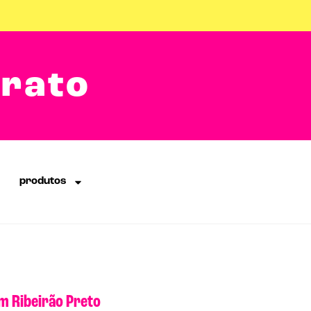
arato
produtos
m Ribeirão Preto