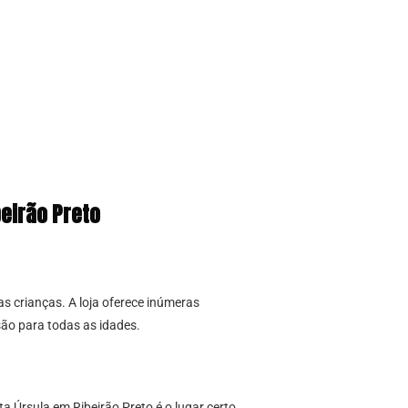
eirão Preto
s crianças. A loja oferece inúmeras
ão para todas as idades.
 Úrsula em Ribeirão Preto é o lugar certo.