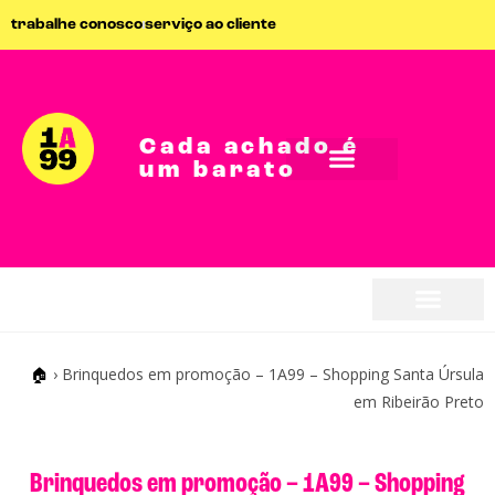
trabalhe conosco
serviço ao cliente
Cada achado é
um barato
🏠
›
Brinquedos em promoção – 1A99 – Shopping Santa Úrsula
em Ribeirão Preto
Brinquedos em promoção – 1A99 – Shopping