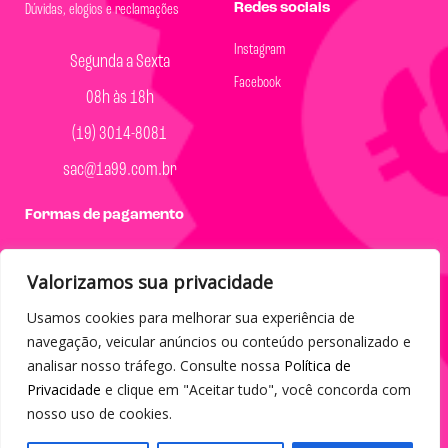
Redes sociais
Dúvidas, elogios e reclamações
Instagram
Segunda a Sexta
Facebook
08h às 18h
(19) 3014-8081
sac@1a99.com.br
Formas de pagamento
Dinheiro e Pix
Valorizamos sua privacidade
Usamos cookies para melhorar sua experiência de
navegação, veicular anúncios ou conteúdo personalizado e
analisar nosso tráfego. Consulte nossa
Política de
© 2023 por Agência Maples. Loja 1A99 Cada achado é um barato
Privacidade
e clique em "Aceitar tudo", você concorda com
– Todos os direitos reservados.
nosso uso de cookies.