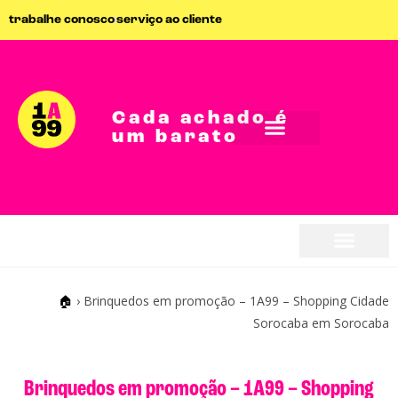
trabalhe conosco
serviço ao cliente
Cada achado é
um barato
seja parceiro
seja parceiro
🏠
›
Brinquedos em promoção – 1A99 – Shopping Cidade
Sorocaba em Sorocaba
Brinquedos em promoção – 1A99 – Shopping