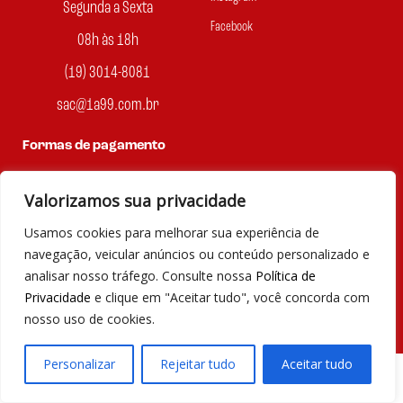
Segunda a Sexta
Facebook
08h às 18h
(19) 3014-8081
sac@1a99.com.br
Formas de pagamento
Dinheiro e Pix
Valorizamos sua privacidade
Usamos cookies para melhorar sua experiência de
navegação, veicular anúncios ou conteúdo personalizado e
analisar nosso tráfego. Consulte nossa
Política de
© 2023 por Agência Maples. Loja 1A99 Cada achado é um barato
Privacidade
e clique em "Aceitar tudo", você concorda com
– Todos os direitos reservados.
nosso uso de cookies.
Personalizar
Rejeitar tudo
Aceitar tudo