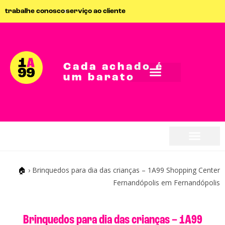
trabalhe conosco
serviço ao cliente
Cada achado é
um barato
seja parceiro
seja parceiro
🏠
›
Brinquedos para dia das crianças – 1A99 Shopping Center
Fernandópolis em Fernandópolis
Brinquedos para dia das crianças – 1A99