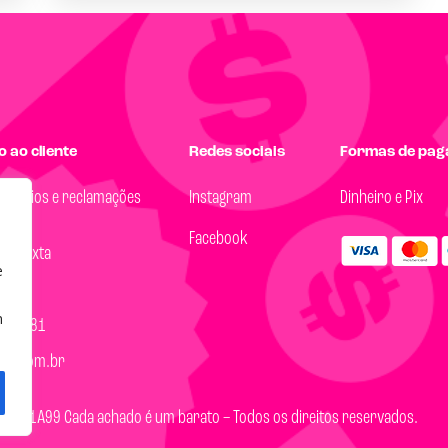
 ao cliente
Redes sociais
Formas de pa
, elogios e reclamações
Instagram
Dinheiro e Pix
Facebook
 a Sexta
e
18h
m
14-8081
99.com.br
Loja 1A99 Cada achado é um barato – Todos os direitos reservados.