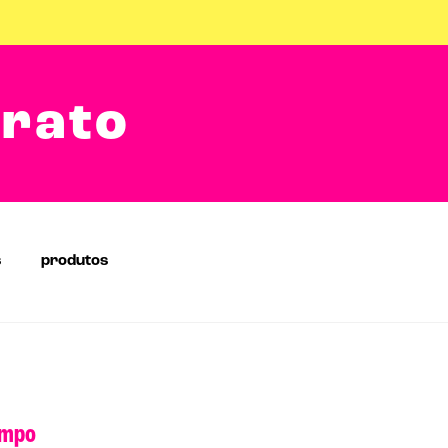
arato
s
produtos
ampo