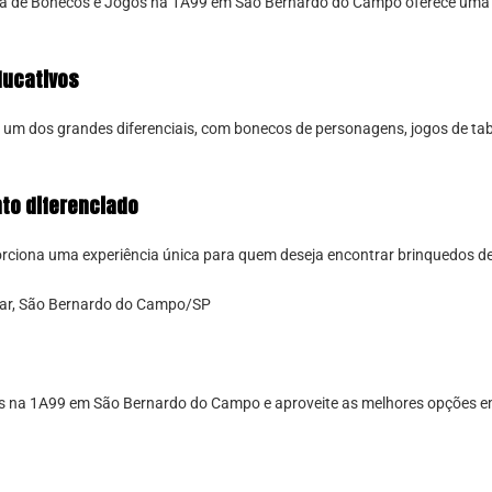
oja de Bonecos e Jogos na 1A99 em São Bernardo do Campo oferece uma s
ducativos
 um dos grandes diferenciais, com bonecos de personagens, jogos de tabu
to diferenciado
orciona uma experiência única para quem deseja encontrar brinquedos 
Mar, São Bernardo do Campo/SP
s na 1A99 em São Bernardo do Campo e aproveite as melhores opções e