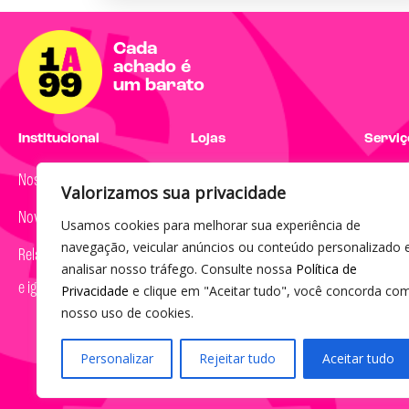
Cada
achado é
um barato
Institucional
Lojas
Serviço
Nossa história
Encontre uma loja
Dúvidas
Valorizamos sua privacidade
Nova marca
Usamos cookies para melhorar sua experiência de
Segunda
navegação, veicular anúncios ou conteúdo personalizado 
Relatório de transparência
08h às 
analisar nosso tráfego. Consulte nossa
Política de
e igualdade salarial
Privacidade
e clique em "Aceitar tudo", você concorda co
(19) 30
nosso uso de cookies.
sac@1a
Personalizar
Rejeitar tudo
Aceitar tudo
© 2023 por Agência Maples. 