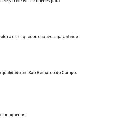
eleção incrível de opções para
leiro e brinquedos criativos, garantindo
de qualidade em São Bernardo do Campo.
m brinquedos!