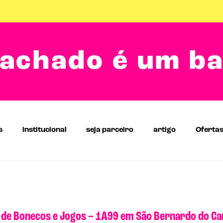
achado é um b
s
institucional
seja parceiro
artigo
Oferta
a de Bonecos e Jogos – 1A99 em São Bernardo do C