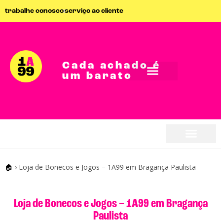
trabalhe conosco
serviço ao cliente
Cada achado é
um barato
seja parceiro
seja parceiro
🏠
›
Loja de Bonecos e Jogos – 1A99 em Bragança Paulista
Loja de Bonecos e Jogos – 1A99 em Bragança
Paulista