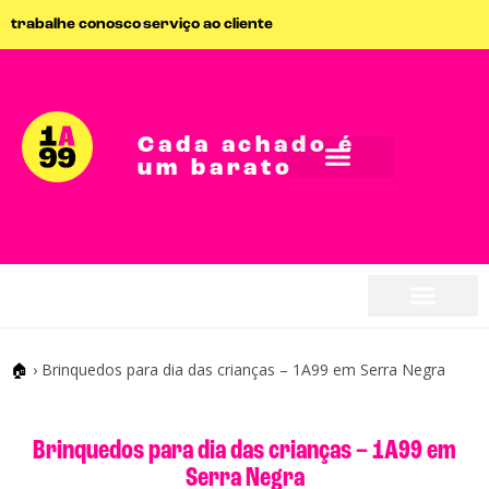
trabalhe conosco
serviço ao cliente
Cada achado é
um barato
seja parceiro
seja parceiro
🏠
›
Brinquedos para dia das crianças – 1A99 em Serra Negra
Brinquedos para dia das crianças – 1A99 em
Serra Negra