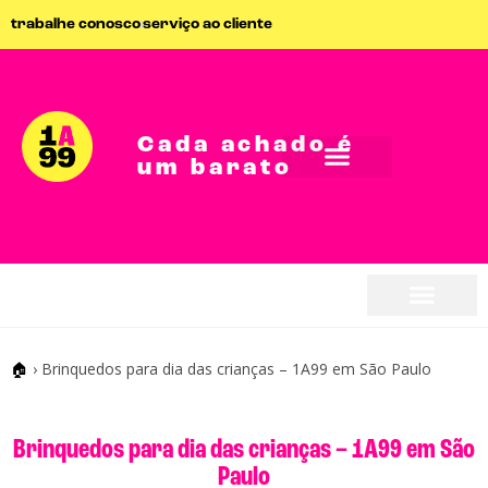
trabalhe conosco
serviço ao cliente
Cada achado é
um barato
🏠
›
Brinquedos para dia das crianças – 1A99 em São Paulo
Brinquedos para dia das crianças – 1A99 em São
Paulo