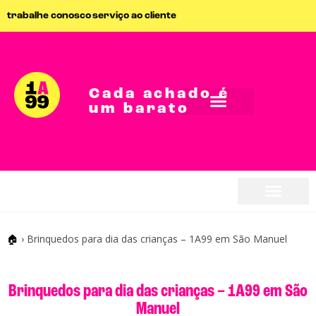
trabalhe conosco
serviço ao cliente
Cada achado é
um barato
seja parceiro
seja parceiro
🏠
›
Brinquedos para dia das crianças – 1A99 em São Manuel
Brinquedos para dia das crianças – 1A99 em São
Manuel