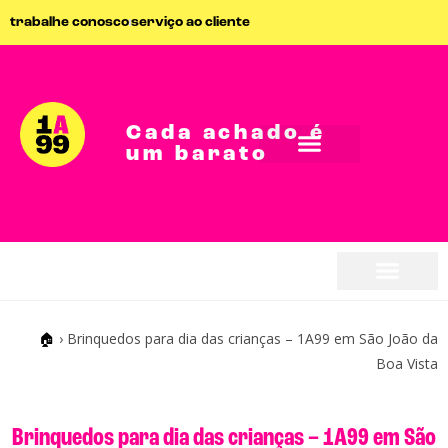
trabalhe conosco
serviço ao cliente
Cada achado é
um barato
seja parceiro
seja parceiro
🏠
›
Brinquedos para dia das crianças – 1A99 em São João da
Boa Vista
Brinquedos para dia das crianças – 1A99 em São