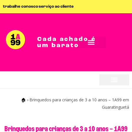
trabalhe conosco
serviço ao cliente
Cada achado é
um barato
seja parceiro
seja parceiro
🏠
›
Brinquedos para crianças de 3 a 10 anos – 1A99 em
Guaratinguetá
Brinquedos para crianças de 3 a 10 anos – 1A99