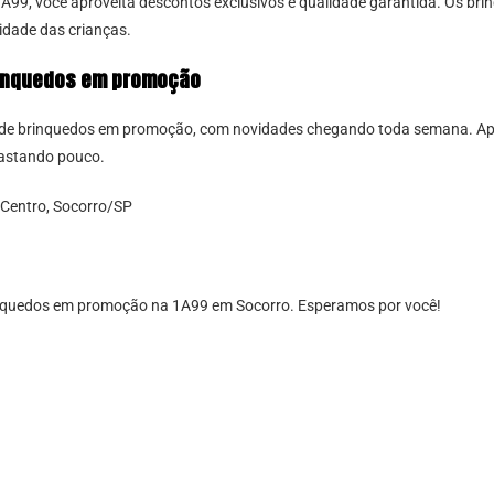
99, você aproveita descontos exclusivos e qualidade garantida. Os br
vidade das crianças.
rinquedos em promoção
or de brinquedos em promoção, com novidades chegando toda semana. Apr
gastando pouco.
 Centro, Socorro/SP
rinquedos em promoção na 1A99 em Socorro. Esperamos por você!