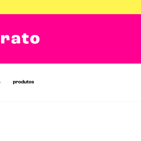
arato
s
produtos