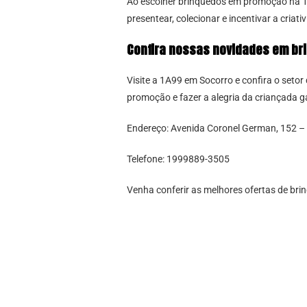
Ao escolher brinquedos em promoção na 1A
presentear, colecionar e incentivar a criati
Confira nossas novidades em b
Visite a 1A99 em Socorro e confira o set
promoção e fazer a alegria da criançada 
Endereço: Avenida Coronel German, 152 –
Telefone: 1999889-3505
Venha conferir as melhores ofertas de b