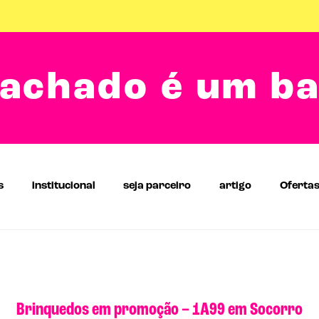
achado é um b
s
institucional
seja parceiro
artigo
Oferta
Brinquedos em promoção – 1A99 em Socorro