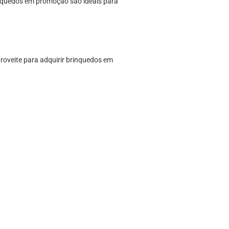
inquedos em promoção são ideais para
oveite para adquirir brinquedos em