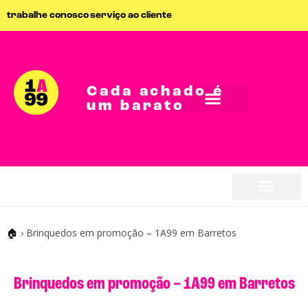
trabalhe conosco
serviço ao cliente
Cada achado é
um barato
🏠
›
Brinquedos em promoção – 1A99 em Barretos
Brinquedos em promoção – 1A99 em Barretos