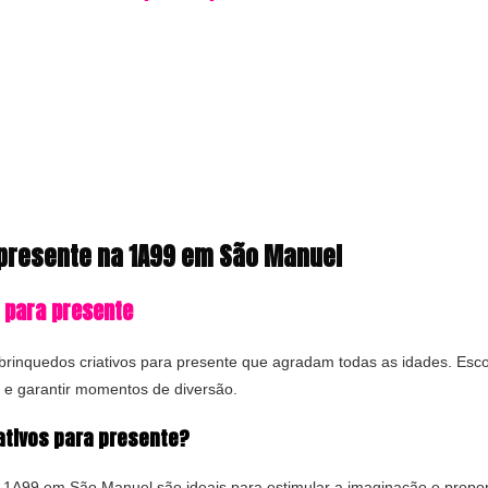
 presente na 1A99 em São Manuel
 para presente
inquedos criativos para presente que agradam todas as idades. Escol
e garantir momentos de diversão.
ativos para presente?
a 1A99 em São Manuel são ideais para estimular a imaginação e propor