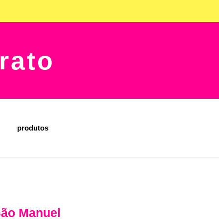
rato
produtos
São Manuel