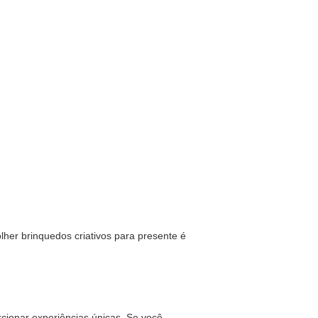
her brinquedos criativos para presente é
cionar experiências únicas. Se você