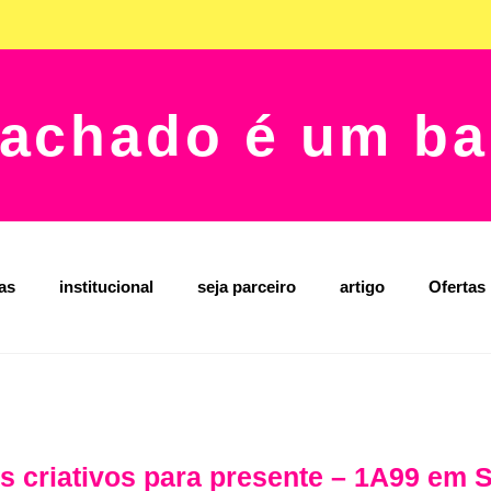
achado é um ba
jas
institucional
seja parceiro
artigo
Ofertas
s criativos para presente – 1A99 em 