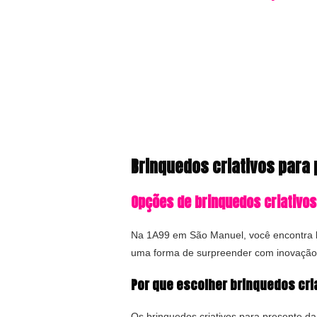
Brinquedos criativos para
Opções de brinquedos criativos
Na 1A99 em São Manuel, você encontra br
uma forma de surpreender com inovação 
Por que escolher brinquedos cri
Os brinquedos criativos para presente d